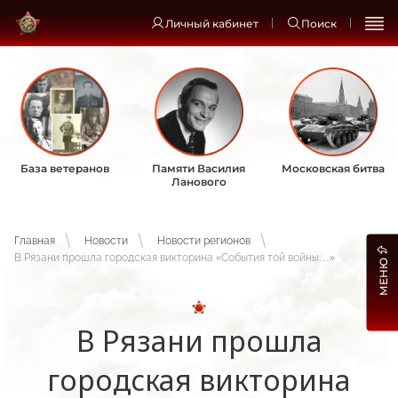
Личный кабинет
Поиск
База ветеранов
Памяти Василия
Московская битва
Ланового
Главная
Новости
Новости регионов
В Рязани прошла городская викторина «События той войны…»
МЕНЮ
В Рязани прошла
городская викторина