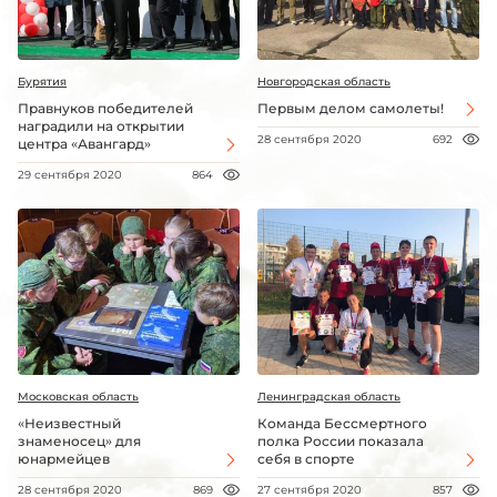
Бурятия
Новгородская область
Правнуков победителей
Первым делом самолеты!
наградили на открытии
28 сентября 2020
692
центра «Авангард»
29 сентября 2020
864
Московская область
Ленинградская область
«Неизвестный
Команда Бессмертного
знаменосец» для
полка России показала
юнармейцев
себя в спорте
28 сентября 2020
869
27 сентября 2020
857