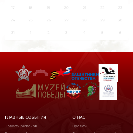
Коми
17
18
19
20
21
22
23
Костромская область
24
25
26
27
28
29
30
Краснодарский край
Красноярский край
31
1
2
3
4
5
6
Крым
Курганская область
Курская область
Ленинградская область
Липецкая область
Луганская Народная Республика
Магаданская область
Марий Эл
Мордовия
Москва
ГЛАВНЫЕ СОБЫТИЯ
О НАС
Московская область
Новости регионов
Проекты
Мурманская область