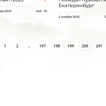
Екатеринбург
бря 2023
340
2 ноября 2023
1
2
...
197
198
199
200
201