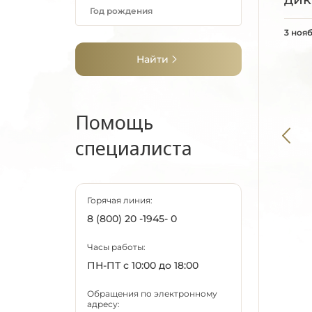
Липецкая область
Луганская Народная
3 ноя
Республика
Найти
Магаданская область
Марий Эл
Мордовия
Помощь
Москва
Московская область
специалиста
Мурманская область
Ненецкий АО
Нижегородская
Горячая линия:
область
8 (800) 20 -1945- 0
Новгородская
область
Часы работы:
Новосибирская
ПН-ПТ с 10:00 до 18:00
область
Обращения по электронному
Омская область
адресу: