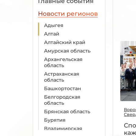
Главные события
Новости регионов
Адыгея
Алтай
Алтайский край
Амурская область
Архангельская
область
Астраханская
область
Башкортостан
Белгородская
область
Воро
Брянская область
Свер
Бурятия
Спо
Владимирская
каж
область