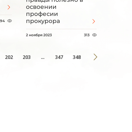
освоении
професии
прокурора
394
2 ноября 2023
313
202
203
...
347
348