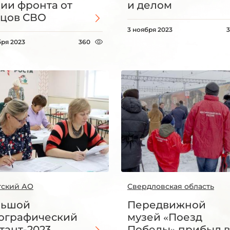
ии фронта от
и делом
цов СВО
3 ноября 2023
бря 2023
360
тский АО
Свердловская область
льшой
Передвижной
ографический
музей «Поезд
тант-2023
Победы» прибыл в