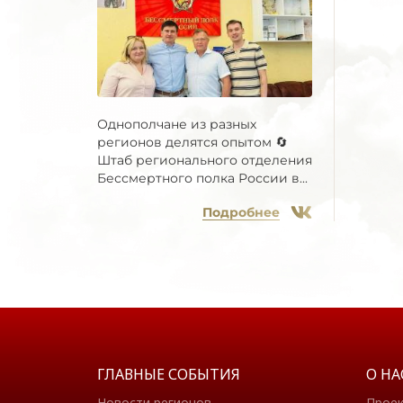
Северная Осетия -
Алания
Смоленская область
Ставропольский край
Тамбовская область
Однополчане из разных
Татарстан
регионов делятся опытом 🔄
Штаб регионального отделения
Тверская область
Бессмертного полка России в...
Томская область
Тульская область
Подробнее
Тыва
Тюменская область
Удмуртия
Ульяновская область
Хабаровский край
Хакасия
ГЛАВНЫЕ СОБЫТИЯ
О НА
Ханты-Мансийский
Новости регионов
Прое