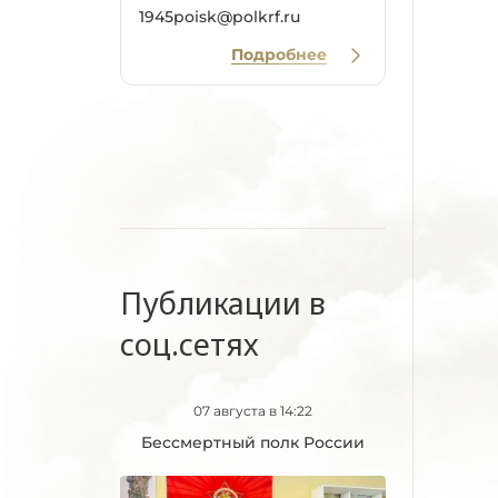
Оренбургская
1945poisk@polkrf.ru
область
Подробнее
Орловская область
Пензенская область
Пермский край
Приморский край
Псковская область
Ростовская область
Рязанская область
Самарская область
Публикации в
Санкт-Петербург
соц.сетях
Саратовская область
Саха/Якутия
Сахалинская область
07 августа в 14:22
Свердловская
Бессмертный полк России
область
Севастополь