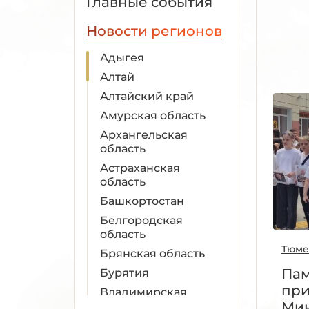
Главные события
Новости регионов
Адыгея
Алтай
Алтайский край
Амурская область
Архангельская
область
Астраханская
область
Башкортостан
Белгородская
область
Тюме
Брянская область
Пам
Бурятия
при
Владимирская
Мин
область