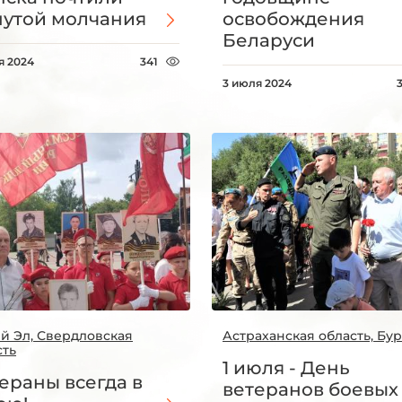
утой молчания
освобождения
Беларуси
я 2024
341
3 июля 2024
й Эл, Свердловская
Астраханская область, Бу
сть
1 июля - День
ераны всегда в
ветеранов боевых