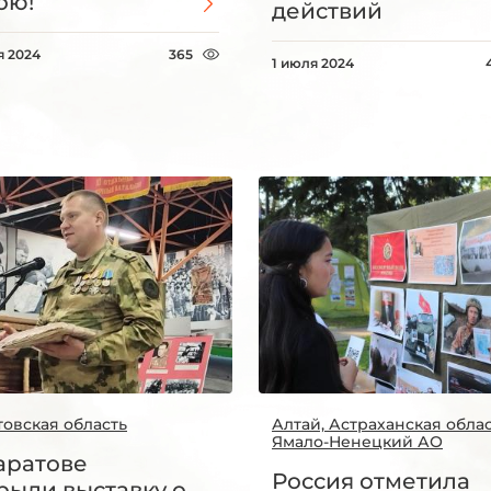
ою!
действий
я 2024
365
1 июля 2024
товская область
Алтай, Астраханская облас
Ямало-Ненецкий АО
аратове
Россия отметила
рыли выставку о