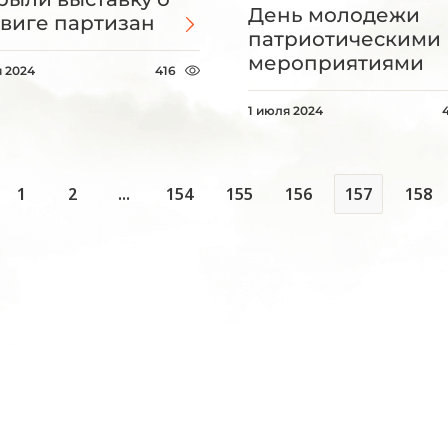
День молодежи
виге партизан
патриотическими
мероприятиями
я 2024
416
1 июля 2024
1
2
...
154
155
156
157
158