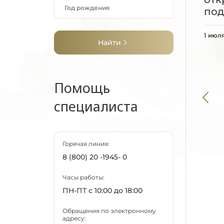
Липецкая область
под
Луганская Народная
Республика
1 июл
Найти
Магаданская область
Марий Эл
Мордовия
Помощь
Москва
Московская область
специалиста
Мурманская область
Ненецкий АО
Нижегородская
Горячая линия:
область
8 (800) 20 -1945- 0
Новгородская
область
Часы работы:
Новосибирская
ПН-ПТ с 10:00 до 18:00
область
Обращения по электронному
Омская область
адресу: