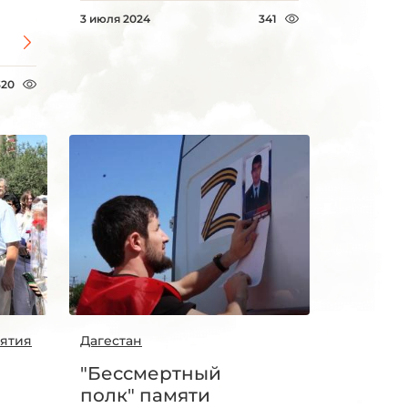
3 июля 2024
341
320
рятия
Дагестан
"Бессмертный
полк" памяти