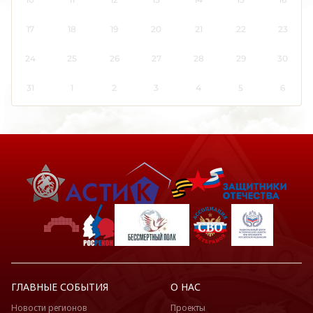
Кировская область
Коми
17
18
19
20
21
22
23
Костромская область
24
25
26
27
28
29
30
Краснодарский край
Красноярский край
31
1
2
3
4
5
6
Крым
Курганская область
Курская область
Ленинградская область
Липецкая область
Луганская Народная Республика
Магаданская область
Марий Эл
Мордовия
Москва
ГЛАВНЫЕ СОБЫТИЯ
О НАС
Московская область
Новости регионов
Проекты