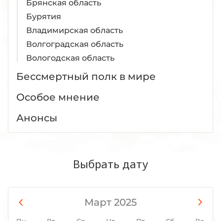
Брянская область
Бурятия
Владимирская область
Волгоградская область
Вологодская область
Воронежская область
Бессмертный полк в мире
Дагестан
Особое мнение
Донецкая Народная Республика
Еврейская АО
Анонсы
Забайкальский край
Запорожская область
Ивановская область
Выбрать дату
Ингушетия
Иркутская область
Кабардино-Балкария
Март 2025
Калининградская область