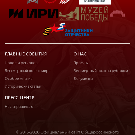
Луганская Народная Республика
Магаданская область
Марий Эл
Мордовия
Москва
Московская область
Мурманская область
ГЛАВНЫЕ СОБЫТИЯ
О НАС
Ненецкий АО
Новости регионов
Проекты
Нижегородская область
Бессмертный полк в мире
Бессмертный полк за рубежом
Новгородская область
Особое мнение
Документы
Новосибирская область
Исторические статьи
Омская область
ПРЕСС-ЦЕНТР
Оренбургская область
Нас спрашивают
Орловская область
Пензенская область
Пермский край
© 2015-2026 Официальный сайт Общероссийского