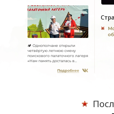
Стр
Мо
об
🏕 Однополчане открыли
четвёртую летнюю смену
поискового палаточного лагеря
«Нам память досталась в...
Подробнее
Посл