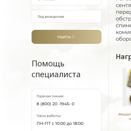
сентя
пере
обстр
спине
комис
Найти
оборо
Наг
Помощь
специалиста
Горячая линия:
8 (800) 20 -1945- 0
Медал
Часы работы:
з
ПН-ПТ с 10:00 до 18:00