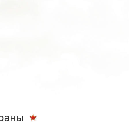
ераны