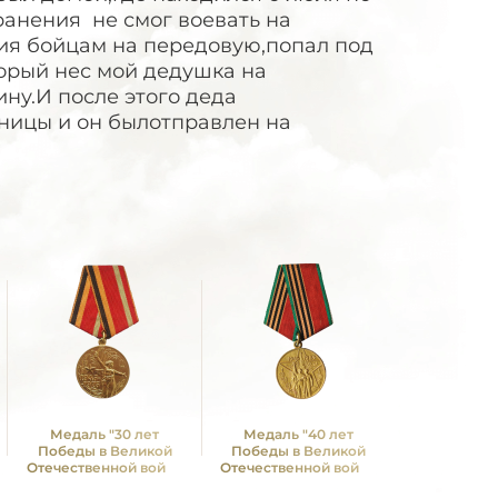
 ранения не смог воевать на
ия бойцам на передовую,попал под
торый нес мой дедушка на
ну.И после этого деда
аницы и он былотправлен на
Медаль "30 лет
Медаль "40 лет
Победы в Великой
Победы в Великой
Отечественной войне
Отечественной войне
1941—1945 гг."
1941—1945 гг."