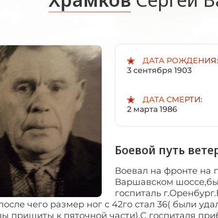
ДАТА РОЖДЕНИЯ
3 сентября 1903
ДАТА СМЕРТИ:
2 марта 1986
Боевой путь вете
Воевал на фронте на п
Варшавском шоссе,был 
госпиталь г.Оренбург
после чего размер ног с 42го стал 36( были у
ы пришиты к пяточной части).С госпиталя при