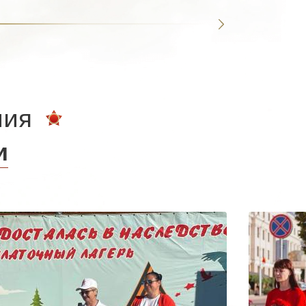
ния
и