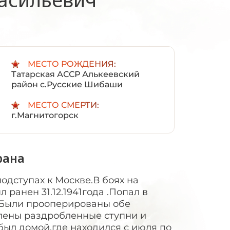
:
МЕСТО РОЖДЕНИЯ:
Татарская АССР Алькеевский
район с.Русские Шибаши
МЕСТО СМЕРТИ:
г.Магнитогорск
рана
одступах к Москве.В боях на
ранен 31.12.1941года .Попал в
.Были прооперированы обе
далены раздробленные ступни и
был домой,где находился с июля по