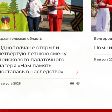
Архангельская область
Белгород
Однополчане открыли
Помни
четвёртую летнюю смену
поискового палаточного
5 августа 2
лагеря «Нам память
досталась в наследство»
 августа 2026
66