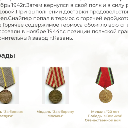
брь 1942г.Затем вернулся в свой полк,и в силу
довой.При выполнении доставки продовольств
ел.Снайпер попал в термос с горячей едой,ко
.Горячее содержимое термоса обожгло всю спи
совали в ноябре 1944г.с позиции польской гр
нительный завод г.Казань.
рады
ь "За боевые
Медаль "За оборону
Медаль "20 лет
аслуги"
Москвы"
Победы в Великой
Отечественной войне
1941—1945 гг."