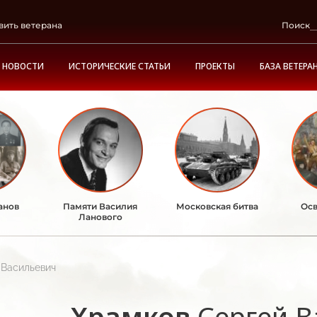
вить ветерана
Поиск
НОВОСТИ
ИСТОРИЧЕСКИЕ СТАТЬИ
ПРОЕКТЫ
БАЗА ВЕТЕРА
анов
Памяти Василия
Московская битва
Осв
Ланового
 Васильевич
Храмков
Сергей В