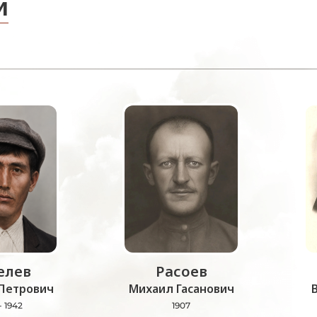
и
лев
Расоев
Петрович
Михаил Гасанович
- 1942
1907