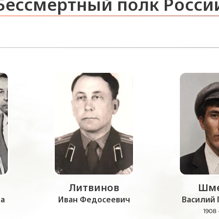
Бессмертный полк Росси
Литвинов
Шме
а
Иван Федосеевич
Василий 
1908 