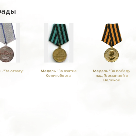
рады
 "За отвагу"
Медаль "За взятие
Медаль "За победу
Кенигсберга"
над Германией в
Великой
Отечественной войне
1941 -1945 гг."