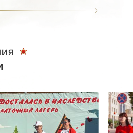
ния
и