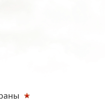
ераны