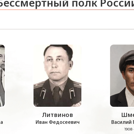
Бессмертный полк Росси
Литвинов
Шме
а
Иван Федосеевич
Василий 
1908 