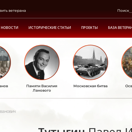
вить ветерана
Поиск
НОВОСТИ
ИСТОРИЧЕСКИЕ СТАТЬИ
ПРОЕКТЫ
БАЗА ВЕТЕРА
анов
Памяти Василия
Московская битва
Осв
Ланового
ванович
Тутыгин
Павел 