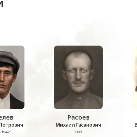
и
лев
Расоев
Петрович
Михаил Гасанович
- 1942
1907