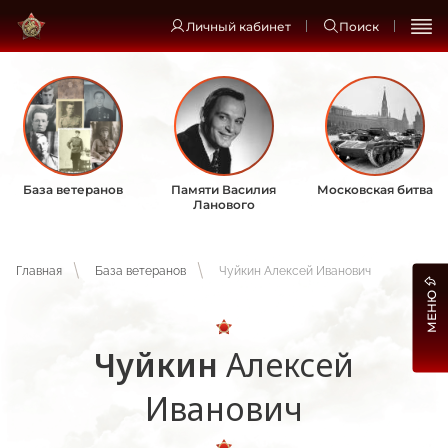
Личный кабинет
Поиск
База ветеранов
Памяти Василия
Московская битва
Ланового
Главная
База ветеранов
Чуйкин Алексей Иванович
МЕНЮ
Чуйкин
Алексей
Иванович