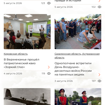
правде и истории
5 августа 2026
123
5 августа 2026
102
Кировская область
Сахалинская область, Астраханская
область
В Верхнекамье прошёл
патриотический квиз
Однополчане встретили
«Зоркий глаз»
День Воздушно-
десантных войск России
4 августа 2026
119
на памятных акциях
3 августа 2026
157