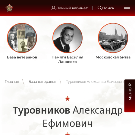
Личный кабинет
Поиск
База ветеранов
Памяти Василия
Московская битва
Ланового
Главная
База ветеранов
Туровников Александр Ефимович
МЕНЮ
Туровников
Александр
Ефимович