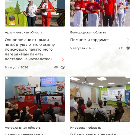
Архангельская область
Белгородская область
Однополчане открыли
Помним и гордимся!
четвёртую летнюю смену
5 августа 2026
88
поискового палаточного
лагеря «Нам память
досталась в наследство»
6 августа 2026
69
Астраханская область
Кировская область
Честный разговор о
В Верхнекамье прошёл