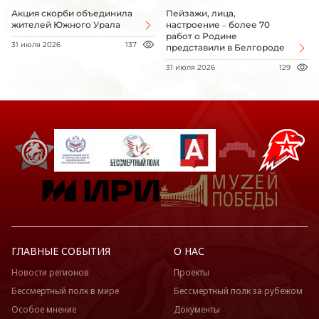
Акция скорби объединила
Пейзажи, лица,
жителей Южного Урала
настроение – более 70
работ о Родине
31 июля 2026
137
представили в Белгороде
31 июля 2026
129
ГЛАВНЫЕ СОБЫТИЯ
О НАС
Новости регионов
Проекты
Бессмертный полк в мире
Бессмертный полк за рубежом
Особое мнение
Документы