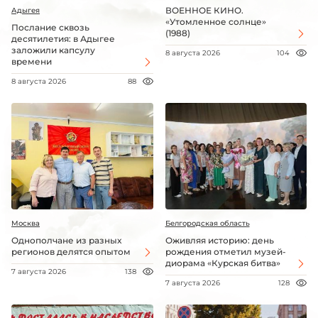
ВОЕННОЕ КИНО.
Адыгея
«Утомленное солнце»
Послание сквозь
(1988)
десятилетия: в Адыгее
заложили капсулу
8 августа 2026
104
времени
8 августа 2026
88
Москва
Белгородская область
Однополчане из разных
Оживляя историю: день
регионов делятся опытом
рождения отметил музей-
диорама «Курская битва»
7 августа 2026
138
7 августа 2026
128