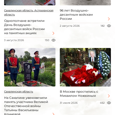
96 лет Воздушно-
Сахалинская область, Астраханская
десантным войскам
область
России
Однополчане встретили
День Воздушно-
2 августа 2026
182
десантных войск России
на памятных акциях
3 августа 2026
150
В Москве простились с
Сахалинская область
Михаилом Ножкиным
На Сахалине увековечили
память участника Великой
31 июля 2026
462
Отечественной войны
Татьяны Васильевны
Кочневой