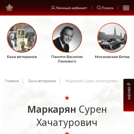
Личный кабинет
Поиск
База ветеранов
Памяти Василия
Московская битва
Ланового
Главная
База ветеранов
Маркарян Сурен Хачатурович
МЕНЮ
Маркарян
Сурен
Хачатурович