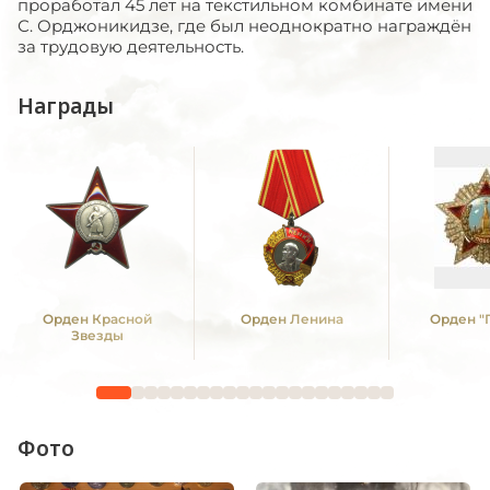
проработал 45 лет на текстильном комбинате имени
С. Орджоникидзе, где был неоднократно награждён
за трудовую деятельность.
Награды
Орден Красной
Орден Ленина
Орден "
Звезды
Фото