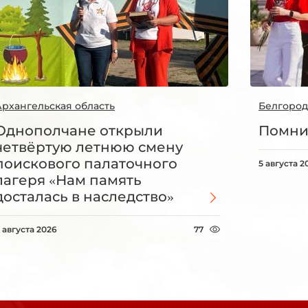
Архангельская область
Белгород
Однополчане открыли
Помни
четвёртую летнюю смену
поискового палаточного
5 августа 2
лагеря «Нам память
досталась в наследство»
 августа 2026
77