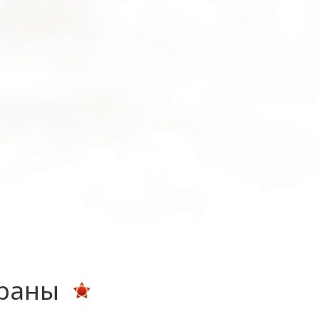
ераны