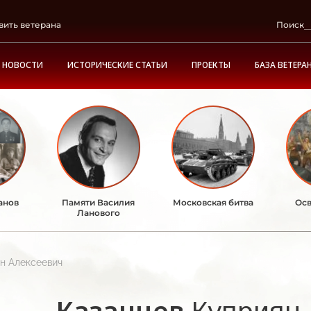
вить ветерана
Поиск
НОВОСТИ
ИСТОРИЧЕСКИЕ СТАТЬИ
ПРОЕКТЫ
БАЗА ВЕТЕРА
анов
Памяти Василия
Московская битва
Осв
Ланового
н Алексеевич
Казанцев
Куприян 