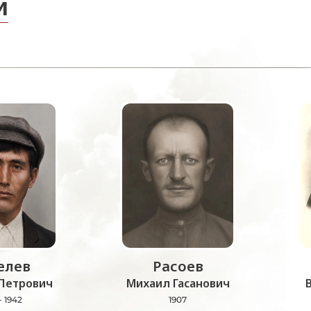
и
лев
Расоев
Петрович
Михаил Гасанович
- 1942
1907