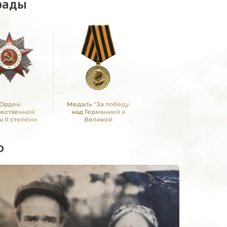
рады
Орден
Медаль "За победу
чественной
над Германией в
 II степени
Великой
Отечественной войне
1941 -1945 гг."
о