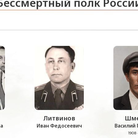
Бессмертный полк Росси
Литвинов
Шме
а
Иван Федосеевич
Василий 
1908 