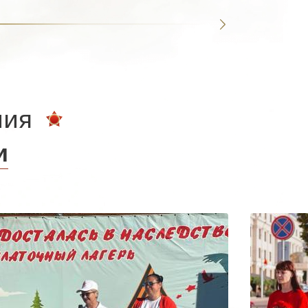
ния
и