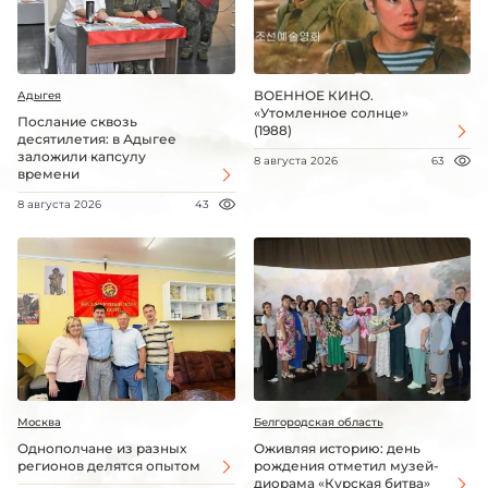
ВОЕННОЕ КИНО.
Адыгея
«Утомленное солнце»
Послание сквозь
(1988)
десятилетия: в Адыгее
заложили капсулу
8 августа 2026
63
времени
8 августа 2026
43
Москва
Белгородская область
Однополчане из разных
Оживляя историю: день
регионов делятся опытом
рождения отметил музей-
диорама «Курская битва»