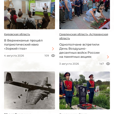
Кировская область
Сахалинская область, Астраханская
область
В Верхнекамье прошёл
патриотический квиз
Однополчане встретили
«Зоркий глаз»
День Воздушно-
десантных войск России
4 августа 2026
109
на памятных акциях
3 августа 2026
147