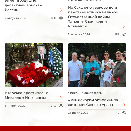
96 лет Воздушно-
Сахалинская область
десантным войскам
На Сахалине увековечили
России
память участника Великой
Отечественной войны
2 августа 2026
180
Татьяны Васильевны
Кочневой
1 августа 2026
166
В Москве простились с
Челябинская область
Михаилом Ножкиным
Акция скорби объединила
жителей Южного Урала
31 июля 2026
442
31 июля 2026
148