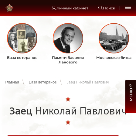
Личный кабинет
Поиск
База ветеранов
Памяти Василия
Московская битва
Ланового
Главная
База ветеранов
Заец Николай Павлович
МЕНЮ
Заец
Николай Павлович