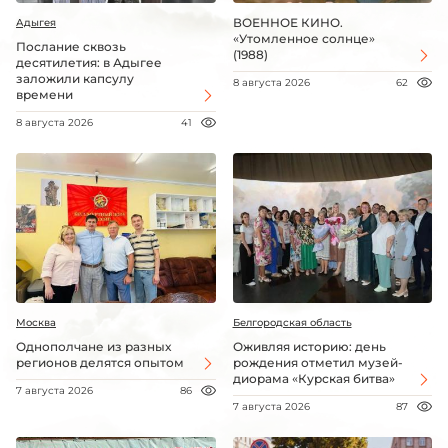
ВОЕННОЕ КИНО.
Адыгея
«Утомленное солнце»
Послание сквозь
(1988)
десятилетия: в Адыгее
заложили капсулу
8 августа 2026
62
времени
8 августа 2026
41
Москва
Белгородская область
Однополчане из разных
Оживляя историю: день
регионов делятся опытом
рождения отметил музей-
диорама «Курская битва»
7 августа 2026
86
7 августа 2026
87