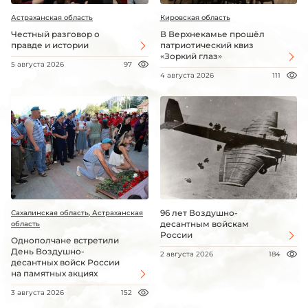
Астраханская область
Кировская область
Честный разговор о
В Верхнекамье прошёл
правде и истории
патриотический квиз
«Зоркий глаз»
5 августа 2026
97
4 августа 2026
111
96 лет Воздушно-
Сахалинская область, Астраханская
десантным войскам
область
России
Однополчане встретили
День Воздушно-
2 августа 2026
184
десантных войск России
на памятных акциях
3 августа 2026
152