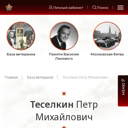
Личный кабинет
Поиск
База ветеранов
Памяти Василия
Московская битва
Ланового
Главная
База ветеранов
Теселкин Петр Михайлович
МЕНЮ
Теселкин
Петр
Михайлович