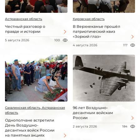
Астраханская область
Кировская область
Честный разговор о
В Верхнекамье прошёл
правде и истории
патриотический квиз
«Зоркий глаз»
5 августа 2026
100
4 августа 2026
117
96 лет Воздушно-
Сахалинская область, Астраханская
десантным войскам
область
России
Однополчане встретили
День Воздушно-
2 августа 2026
184
десантных войск России
на памятных акциях