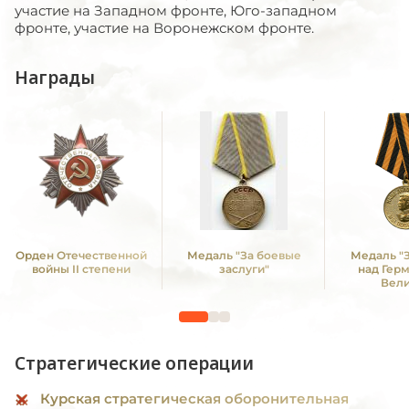
участие на Западном фронте, Юго-западном
фронте, участие на Воронежском фронте.
Награды
Орден Отечественной
Медаль "За боевые
Медаль "
войны II степени
заслуги"
над Гер
Вел
Отечестве
1941 -19
Стратегические операции
Курская стратегическая оборонительная