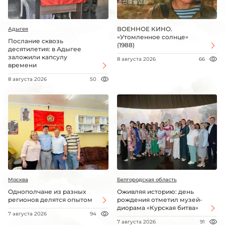
ВОЕННОЕ КИНО.
Адыгея
«Утомленное солнце»
Послание сквозь
(1988)
десятилетия: в Адыгее
заложили капсулу
8 августа 2026
66
времени
8 августа 2026
50
Москва
Белгородская область
Однополчане из разных
Оживляя историю: день
регионов делятся опытом
рождения отметил музей-
диорама «Курская битва»
7 августа 2026
94
7 августа 2026
91