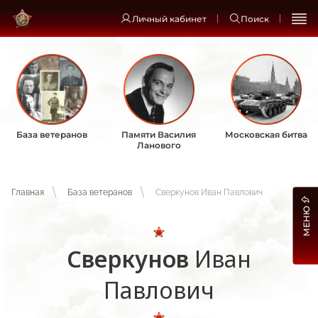
Личный кабинет
Поиск
База ветеранов
Памяти Василия
Московская битва
Ланового
Главная
База ветеранов
Сверкунов Иван Павлович
МЕНЮ
Сверкунов
Иван
Павлович