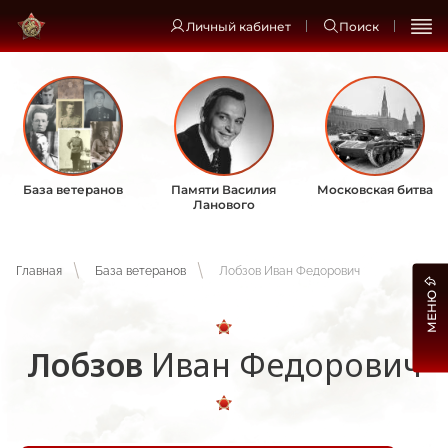
Личный кабинет
Поиск
База ветеранов
Памяти Василия
Московская битва
Ланового
Главная
База ветеранов
Лобзов Иван Федорович
МЕНЮ
Лобзов
Иван Федорович