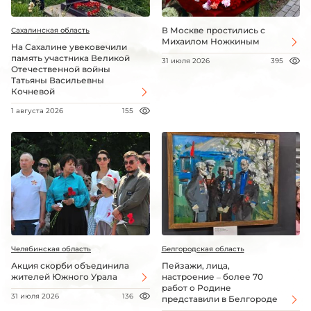
В Москве простились с
Сахалинская область
Михаилом Ножкиным
На Сахалине увековечили
память участника Великой
31 июля 2026
395
Отечественной войны
Татьяны Васильевны
Кочневой
1 августа 2026
155
Челябинская область
Белгородская область
Акция скорби объединила
Пейзажи, лица,
жителей Южного Урала
настроение – более 70
работ о Родине
31 июля 2026
136
представили в Белгороде