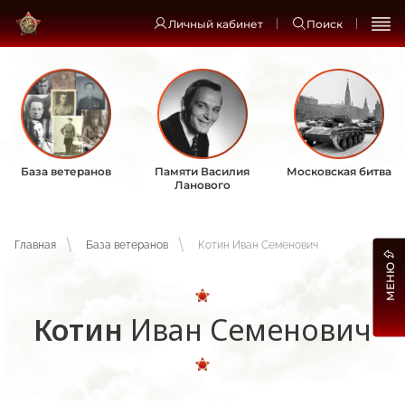
Личный кабинет
Поиск
База ветеранов
Памяти Василия
Московская битва
Ланового
Главная
База ветеранов
Котин Иван Семенович
МЕНЮ
Котин
Иван Семенович