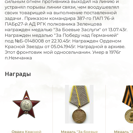
сильным огнем противника выходил на линию и
устранял порывы линии связи, чем воодушевлял
своих товарищей на выполнение поставленной
задачи . Приказом командира 387-го ПАП 76-й
ПАБр27-й АД РГК полковника Зеленцова
награжден медалью "За Боевые Заслуги" от 13.07.43г.
Награжден медалью "За Победу над Германией"
под №Б-0148008 от 22.10.45г. Награжден Орденом
Красной Звезды от 05.04.1945г. Наградной в архиве.
Этот фронтовик мой односельчанин. Умер в 1976г
п.Немчанка
Награды
Орден Красной
Медаль "За боевые
Медаль "