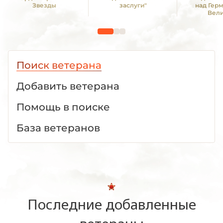
Звезды
заслуги"
над Гер
Вел
Отечестве
1941 -19
Поиск ветерана
Добавить ветерана
Помощь в поиске
База ветеранов
Последние добавленные