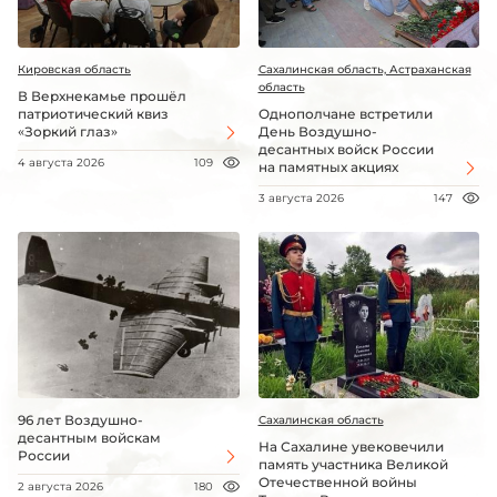
Кировская область
Сахалинская область, Астраханская
область
В Верхнекамье прошёл
патриотический квиз
Однополчане встретили
«Зоркий глаз»
День Воздушно-
десантных войск России
4 августа 2026
109
на памятных акциях
3 августа 2026
147
96 лет Воздушно-
Сахалинская область
десантным войскам
На Сахалине увековечили
России
память участника Великой
Отечественной войны
2 августа 2026
180