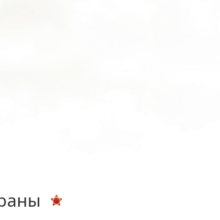
ераны