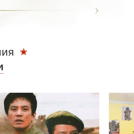
ния
и