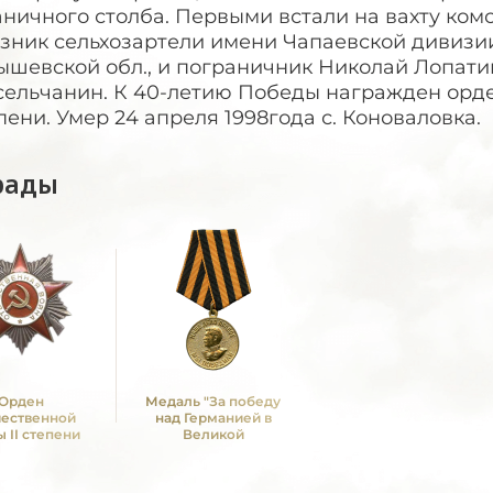
аничного столба. Первыми встали на вахту ко
зник сельхозартели имени Чапаевской дивизии
шевской обл., и пограничник Николай Лопатин
сельчанин. К 40-летию Победы награжден о
пени. Умер 24 апреля 1998года с. Коноваловка.
рады
Орден
Медаль "За победу
чественной
над Германией в
 II степени
Великой
Отечественной войне
1941 -1945 гг."