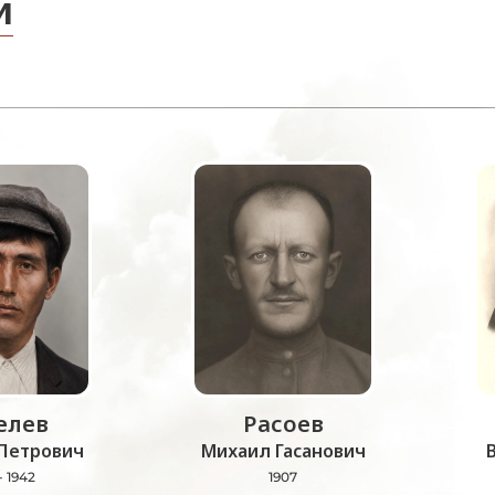
и
лев
Расоев
Петрович
Михаил Гасанович
- 1942
1907