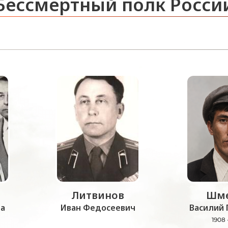
Бессмертный полк Росси
Литвинов
Шме
а
Иван Федосеевич
Василий 
1908 