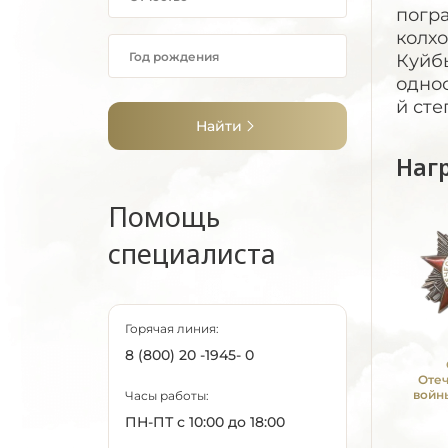
погр
колхо
Куйбы
одно
й сте
Найти
Наг
Помощь
специалиста
Горячая линия:
8 (800) 20 -1945- 0
Оте
войны
Часы работы:
ПН-ПТ с 10:00 до 18:00