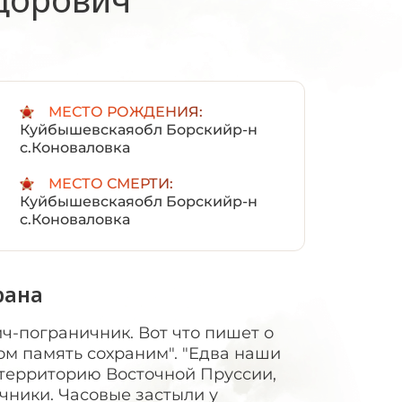
:
МЕСТО РОЖДЕНИЯ:
Куйбышевскаяобл Борскийр-н
с.Коноваловка
МЕСТО СМЕРТИ:
Куйбышевскаяобл Борскийр-н
с.Коноваловка
рана
-пограничник. Вот что пишет о
ом память сохраним". "Едва наши
 территорию Восточной Пруссии,
чники. Часовые застыли у