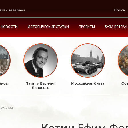
вить ветерана
Поиск
НОВОСТИ
ИСТОРИЧЕСКИЕ СТАТЬИ
ПРОЕКТЫ
БАЗА ВЕТЕРА
анов
Памяти Василия
Московская битва
Осв
Ланового
орович
Котин
Ефим Фе