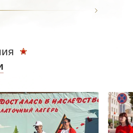
ния
и