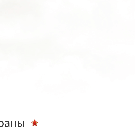
ераны