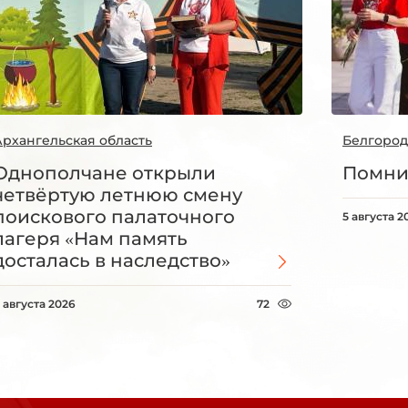
Архангельская область
Белгород
Однополчане открыли
Помни
четвёртую летнюю смену
поискового палаточного
5 августа 2
лагеря «Нам память
досталась в наследство»
 августа 2026
72