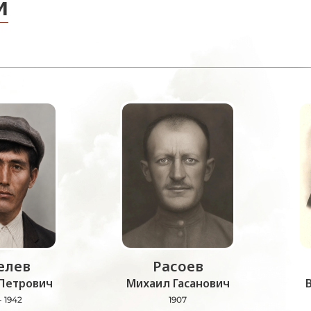
и
лев
Расоев
Петрович
Михаил Гасанович
- 1942
1907