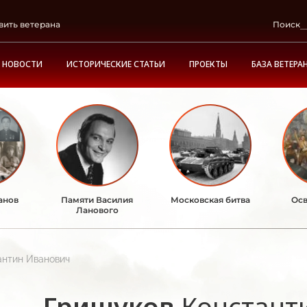
вить ветерана
Поиск
НОВОСТИ
ИСТОРИЧЕСКИЕ СТАТЬИ
ПРОЕКТЫ
БАЗА ВЕТЕРА
анов
Памяти Василия
Московская битва
Осв
Ланового
антин Иванович
Гришуков
Констант