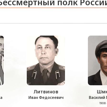
Бессмертный полк Росси
Литвинов
Шме
а
Иван Федосеевич
Василий 
1908 