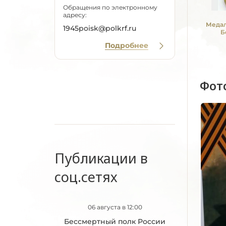
Обращения по электронному
адресу:
Медал
1945poisk@polkrf.ru
Б
Подробнее
Фот
Публикации в
соц.сетях
06 августа в 12:00
Бессмертный полк России