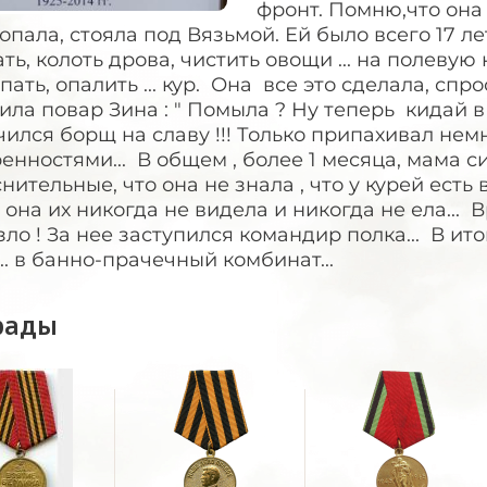
фронт. Помню,что она 
опала, стояла под Вязьмой. Ей было всего 17 ле
ть, колоть дрова, чистить овощи ... на полеву
ать, опалить ... кур. Она все это сделала, спро
ила повар Зина : " Помыла ? Ну теперь кидай в 
ился борщ на славу !!! Только припахивал немно
енностями... В общем , более 1 месяца, мама с
нительные, что она не знала , что у курей есть 
 она их никогда не видела и никогда не ела... 
ло ! За нее заступился командир полка... В ито
.. в банно-прачечный комбинат...
рады