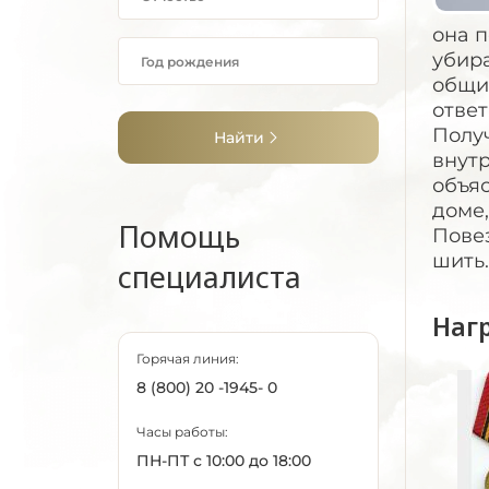
она п
убира
общип
ответ
Получ
Найти
внутр
объяс
доме,
Помощь
Повез
шить.
специалиста
Наг
Горячая линия:
8 (800) 20 -1945- 0
Часы работы:
ПН-ПТ с 10:00 до 18:00