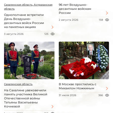
96 лет Воздушно-
Сахалинская область, Астраханская
десантным войскам
область
России
Однополчане встретили
День Воздушно-
2 августа 2026
158
десантных войск России
на памятных акциях
3 августа 2026
125
В Москве простились с
Сахалинская область
Михаилом Ножкиным
На Сахалине увековечили
память участника Великой
31 июля 2026
366
Отечественной войны
Татьяны Васильевны
Кочневой