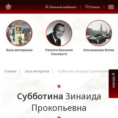
Личный кабинет
Поиск
База ветеранов
Памяти Василия
Московская битва
Ланового
Главная
База ветеранов
Субботина Зинаида Прокопьевна
МЕНЮ
Субботина
Зинаида
Прокопьевна