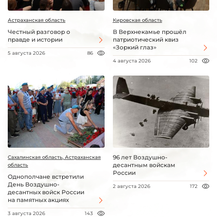
Астраханская область
Кировская область
Честный разговор о
В Верхнекамье прошёл
правде и истории
патриотический квиз
«Зоркий глаз»
5 августа 2026
86
4 августа 2026
102
96 лет Воздушно-
Сахалинская область, Астраханская
десантным войскам
область
России
Однополчане встретили
День Воздушно-
2 августа 2026
172
десантных войск России
на памятных акциях
3 августа 2026
143