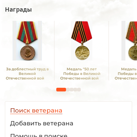
Награды
За доблестный труд в
Медаль "50 лет
Медаль 
Великой
Победы в Великой
Победы в
Отечественной войне
Отечественной войне
Отечестве
1941—1945 гг.
1941—1945 гг."
1941—19
Поиск ветерана
Добавить ветерана
Помощь в поиске