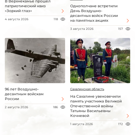
В Верхнекамье прошёл
патриотический квиз
Однополчане встретили
«Зоркий глаз»
День Воздушно-
десантных войск России
4 августа 2026
118
на памятных акциях
3 августа 2026
157
96 лет Воздушно-
Сахалинская область
десантным войскам
На Сахалине увековечили
России
память участника Великой
Отечественной войны
2 августа 2026
186
Татьяны Васильевны
Кочневой
1 августа 2026
172