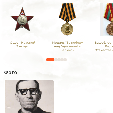
Орден Красной
Медаль "За победу
За доблест
Звезды
над Германией в
Вел
Великой
Отечестве
Отечественной войне
1941—1
1941 -1945 гг."
Фото