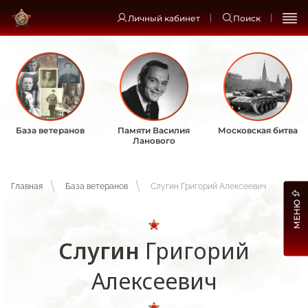
Личный кабинет
Поиск
База ветеранов
Памяти Василия
Московская битва
Ланового
Главная
База ветеранов
Слугин Григорий Алексеевич
МЕНЮ
Слугин
Григорий
Алексеевич