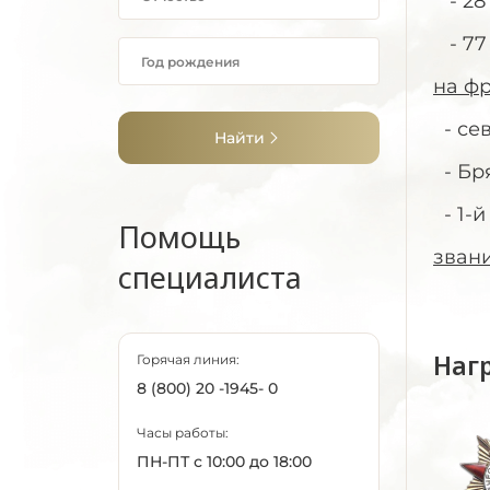
- 28
- 77
на фр
- се
Найти
- Бр
- 1-й
Помощь
зван
специалиста
Наг
Горячая линия:
8 (800) 20 -1945- 0
Часы работы:
ПН-ПТ с 10:00 до 18:00