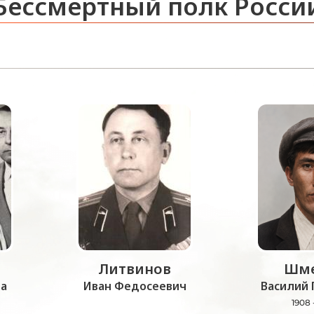
Бессмертный полк Росси
Литвинов
Шме
а
Иван Федосеевич
Василий 
1908 