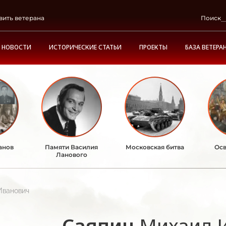
вить ветерана
Поиск
НОВОСТИ
ИСТОРИЧЕСКИЕ СТАТЬИ
ПРОЕКТЫ
БАЗА ВЕТЕРА
анов
Памяти Василия
Московская битва
Осв
Ланового
Иванович
Саяпин
Михаил 