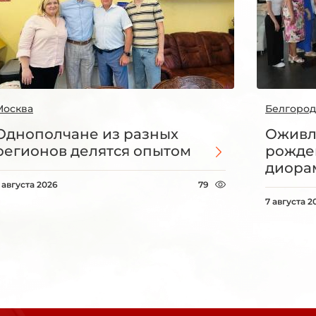
Москва
Белгород
Однополчане из разных
Оживл
регионов делятся опытом
рожде
диорам
 августа 2026
79
7 августа 2