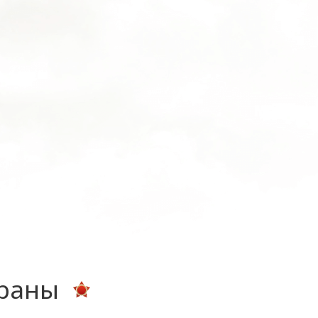
ераны