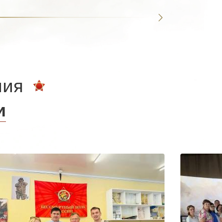
ния
и