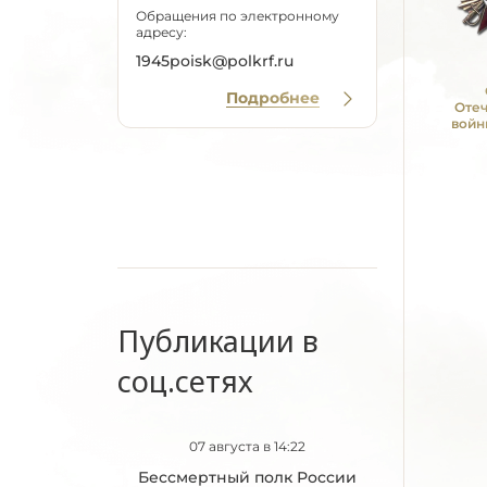
Обращения по электронному
адресу:
1945poisk@polkrf.ru
Подробнее
Оте
войн
Публикации в
соц.сетях
07 августа в 14:22
Бессмертный полк России