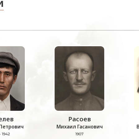
и
лев
Расоев
Петрович
Михаил Гасанович
- 1942
1907