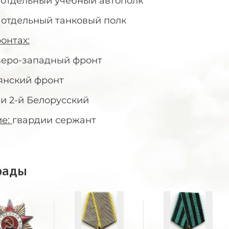
 отдельный учебный автополк
 отдельный танковый полк
онтах:
веро-западный фронт
янский фронт
 и 2-й Белорусский
ие:
гвардии сержант
рады