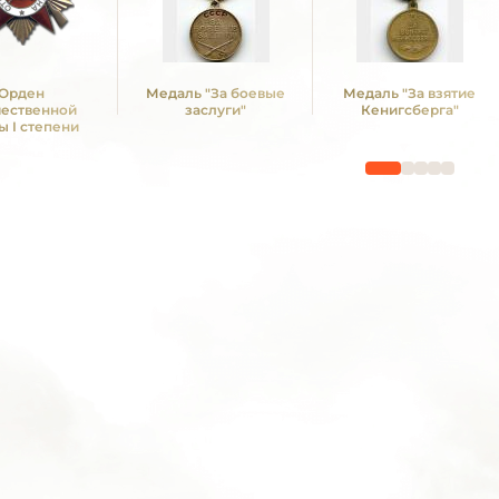
Орден
Медаль "За боевые
Медаль "За взятие
чественной
заслуги"
Кенигсберга"
ы I степени