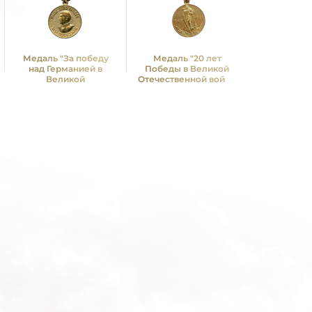
Медаль "За победу
Медаль "20 лет
Медаль 
над Германией в
Победы в Великой
Победы в
Великой
Отечественной войне
Отечествен
Отечественной войне
1941—1945 гг."
1941—19
1941 -1945 гг."