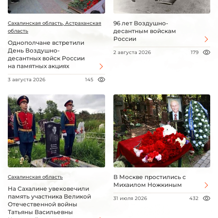
96 лет Воздушно-
Сахалинская область, Астраханская
десантным войскам
область
России
Однополчане встретили
День Воздушно-
2 августа 2026
179
десантных войск России
на памятных акциях
3 августа 2026
145
В Москве простились с
Сахалинская область
Михаилом Ножкиным
На Сахалине увековечили
память участника Великой
31 июля 2026
432
Отечественной войны
Татьяны Васильевны