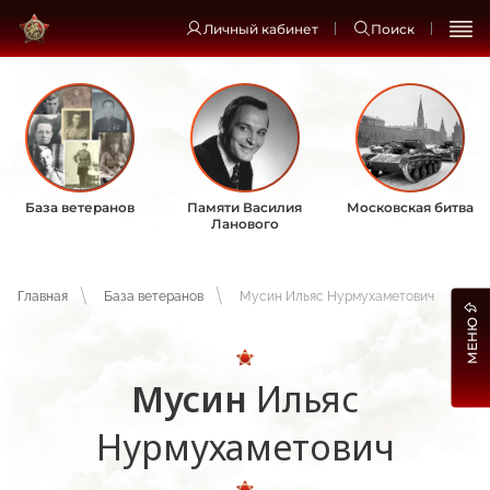
Личный кабинет
Поиск
База ветеранов
Памяти Василия
Московская битва
Ланового
Главная
База ветеранов
Мусин Ильяс Нурмухаметович
МЕНЮ
Мусин
Ильяс
Нурмухаметович