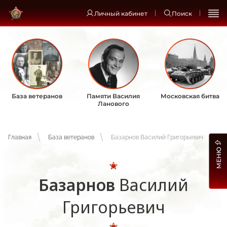
Личный кабинет
Поиск
База ветеранов
Памяти Василия
Московская битва
Ланового
Главная
База ветеранов
Базарнов Василий Григорьевич
МЕНЮ
Базарнов
Василий
Григорьевич