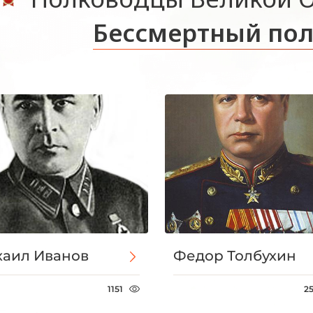
Бессмертный пол
аил Иванов
Федор Толбухин
1151
2