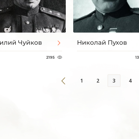
илий Чуйков
Николай Пухов
2195
1
1
2
3
4