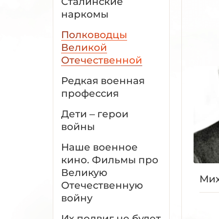
Сталинские
наркомы
Полководцы
Великой
Отечественной
Редкая военная
профессия
Дети – герои
войны
Наше военное
кино. Фильмы про
Великую
Мих
Отечественную
войну
Их подвиг не будет