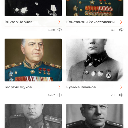
Виктор Чернов
Константин Рокоссовский
3828
6911
Георгий Жуков
Кузьма Качанов
4757
2911