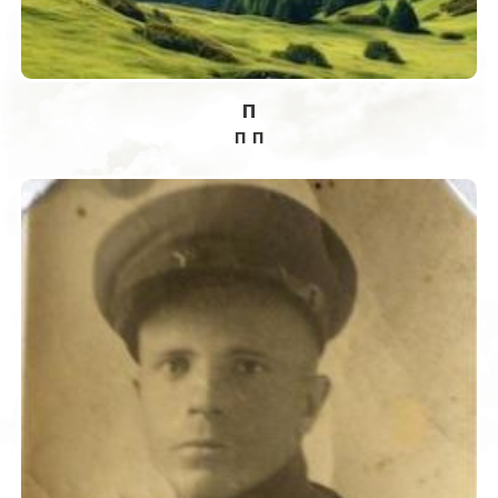
п
п п