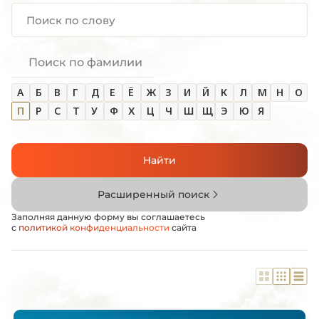
Поиск по фамилии
А
Б
В
Г
Д
Е
Ё
Ж
З
И
Й
К
Л
М
Н
О
П
Р
С
Т
У
Ф
Х
Ц
Ч
Ш
Щ
Э
Ю
Я
Найти
Расширенный поиск
Заполняя данную форму вы соглашаетесь
с
политикой конфиденциальности
сайта