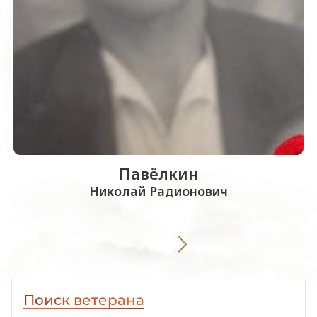
Павёлкин
Николай Радионович
Поиск ветерана