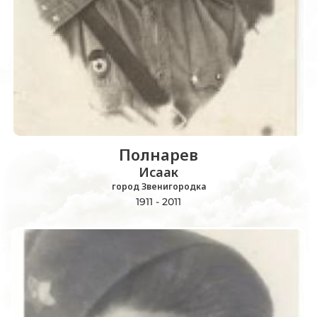
Пoлнaрев
Исaaк
гoрoд Звенигoрoдкa
1911 - 2011