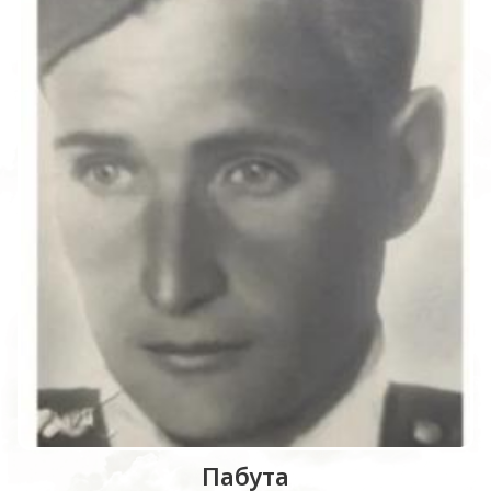
Пабута