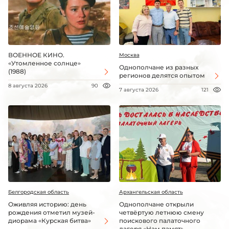
ВОЕННОЕ КИНО.
Москва
«Утомленное солнце»
Однополчане из разных
(1988)
регионов делятся опытом
8 августа 2026
90
7 августа 2026
121
Белгородская область
Архангельская область
Оживляя историю: день
Однополчане открыли
рождения отметил музей-
четвёртую летнюю смену
диорама «Курская битва»
поискового палаточного
лагеря «Нам память