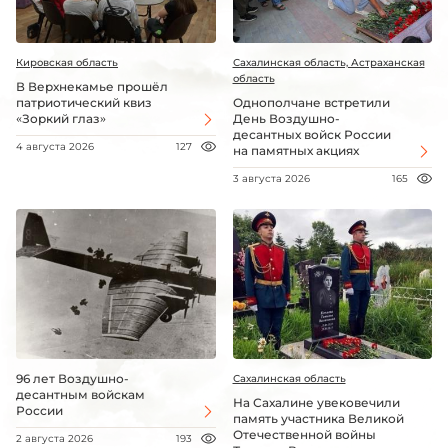
Кировская область
Сахалинская область, Астраханская
область
В Верхнекамье прошёл
патриотический квиз
Однополчане встретили
«Зоркий глаз»
День Воздушно-
десантных войск России
4 августа 2026
127
на памятных акциях
3 августа 2026
165
96 лет Воздушно-
Сахалинская область
десантным войскам
На Сахалине увековечили
России
память участника Великой
Отечественной войны
2 августа 2026
193