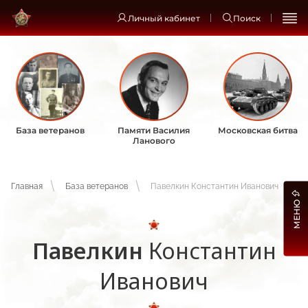
Личный кабинет
Поиск
База ветеранов
Памяти Василия
Московская битва
Ланового
Главная
База ветеранов
Павелкин Константин Иванович
МЕНЮ
Павелкин
Константин
Иванович