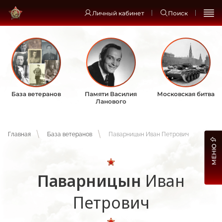
Личный кабинет
Поиск
База ветеранов
Памяти Василия
Московская битва
Ланового
Главная
База ветеранов
Паварницын Иван Петрович
МЕНЮ
Паварницын
Иван
Петрович