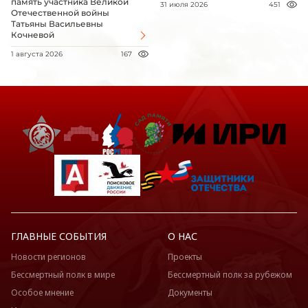
память участника Великой
31 июля 2026
451
Отечественной войны
Татьяны Васильевны
Кочневой
1 августа 2026
167
ГЛАВНЫЕ СОБЫТИЯ
О НАС
Новости регионов
Проекты
Бессмертный полк в мире
Бессмертный полк за рубежом
Особое мнение
Документы