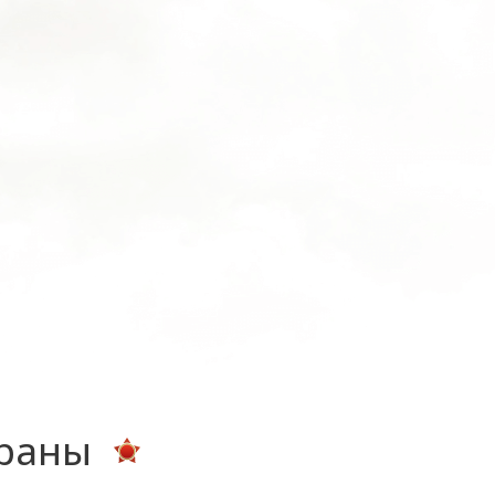
ераны