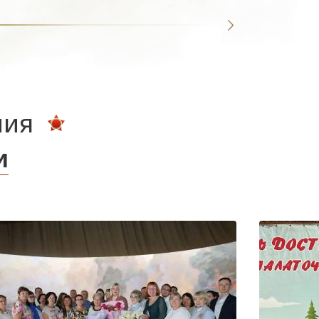
ния
и