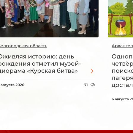
Белгородская область
Архангел
Оживляя историю: день
Одноп
рождения отметил музей-
четвё
диорама «Курская битва»
поиск
лагеря
достал
 августа 2026
71
6 августа 2