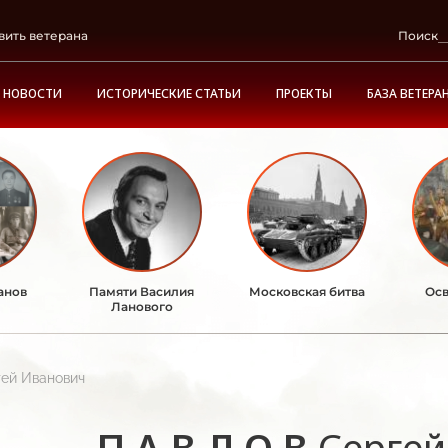
вить ветерана
Поиск
НОВОСТИ
ИСТОРИЧЕСКИЕ СТАТЬИ
ПРОЕКТЫ
БАЗА ВЕТЕРА
анов
Памяти Василия
Московская битва
Осв
Ланового
гей Иванович
П А В Л О В
Сергей