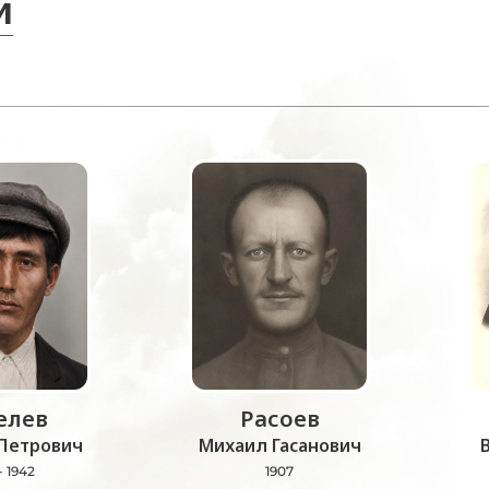
и
лев
Расоев
Петрович
Михаил Гасанович
- 1942
1907