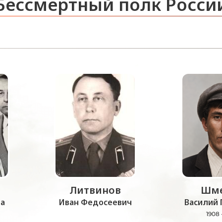
Бессмертный полк Росси
Литвинов
Шме
а
Иван Федосеевич
Василий 
1908 