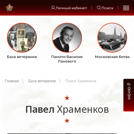
Личный кабинет
Поиск
База ветеранов
Памяти Василия
Московская битва
Ланового
Главная
База ветеранов
Павел Храменков
МЕНЮ
Павел
Храменков