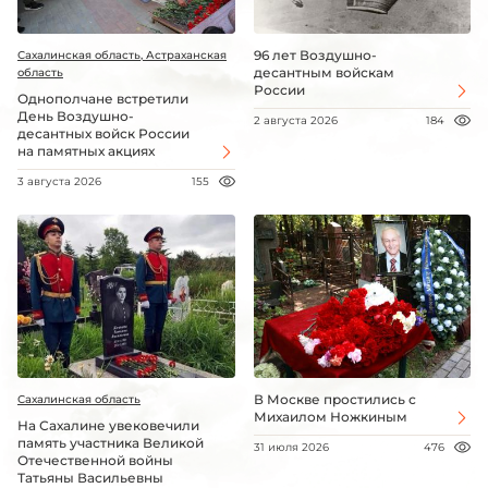
96 лет Воздушно-
Сахалинская область, Астраханская
десантным войскам
область
России
Однополчане встретили
День Воздушно-
2 августа 2026
184
десантных войск России
на памятных акциях
3 августа 2026
155
В Москве простились с
Сахалинская область
Михаилом Ножкиным
На Сахалине увековечили
память участника Великой
31 июля 2026
476
Отечественной войны
Татьяны Васильевны