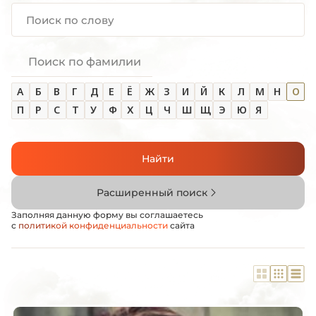
Поиск по фамилии
А
Б
В
Г
Д
Е
Ё
Ж
З
И
Й
К
Л
М
Н
О
П
Р
С
Т
У
Ф
Х
Ц
Ч
Ш
Щ
Э
Ю
Я
Найти
Расширенный поиск
Заполняя данную форму вы соглашаетесь
с
политикой конфиденциальности
сайта