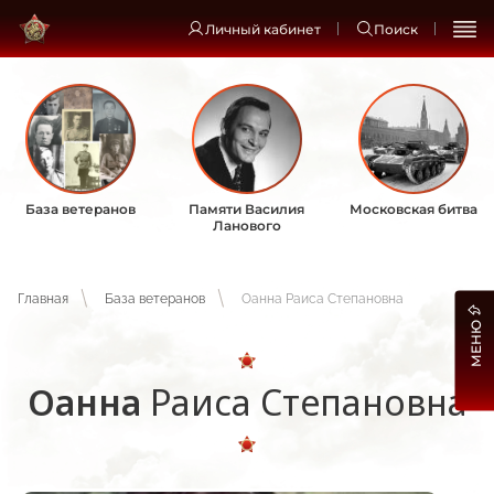
Личный кабинет
Поиск
База ветеранов
Памяти Василия
Московская битва
Ланового
Главная
База ветеранов
Оанна Раиса Степановна
МЕНЮ
Оанна
Раиса Степановна