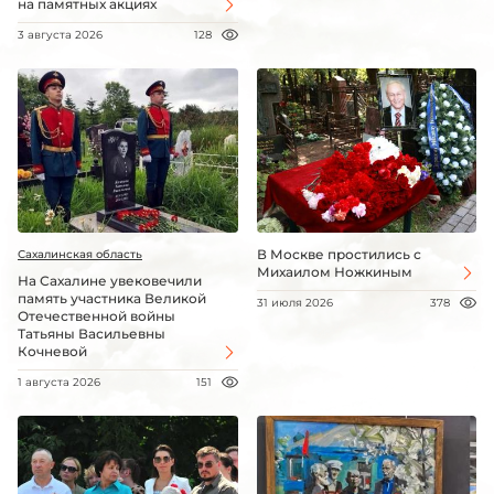
на памятных акциях
3 августа 2026
128
В Москве простились с
Сахалинская область
Михаилом Ножкиным
На Сахалине увековечили
память участника Великой
31 июля 2026
378
Отечественной войны
Татьяны Васильевны
Кочневой
1 августа 2026
151