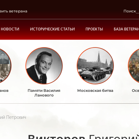
вить ветерана
Поиск
НОВОСТИ
ИСТОРИЧЕСКИЕ СТАТЬИ
ПРОЕКТЫ
БАЗА ВЕТЕРА
анов
Памяти Василия
Московская битва
Осв
Ланового
рий Петрович
Викторов
Григори