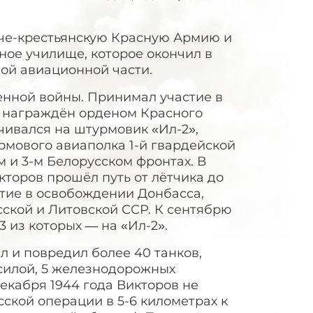
оче-крестьянскую Красную Армию и
ное училище, которое окончил в
ной авиационной части.
венной войны. Принимал участие в
л награждён орденом Красного
чивался на штурмовик «Ил-2»,
урмового авиаполка 1-й гвардейской
 и 3-м Белорусском фронтах. В
икторов прошёл путь от лётчика до
тие в освобождении Донбасса,
ской и Литовской ССР. К сентябрю
 из которых — на «Ил-2».
л и повредил более 40 танков,
силой, 5 железнодорожных
декабря 1944 года Викторов не
ской операции в 5-6 километрах к