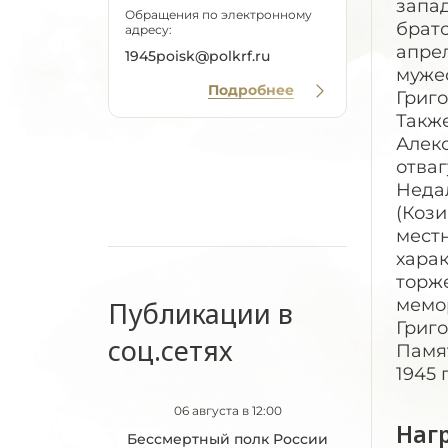
запад
Обращения по электронному
братс
адресу:
апре
1945poisk@polkrf.ru
муже
Подробнее
Григо
Такж
Алекс
отваг
Неда
(Кози
мест
хара
торж
мемо
Публикации в
Григо
соц.сетях
Памя
1945 
06 августа в 12:00
Наг
Бессмертный полк России