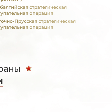
балтийская стратегическая
тупательная операция
точно-Прусская стратегическая
тупательная операция
ераны
и