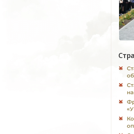
Стр
Ст
об
Ст
на
Фр
«
Ко
оп