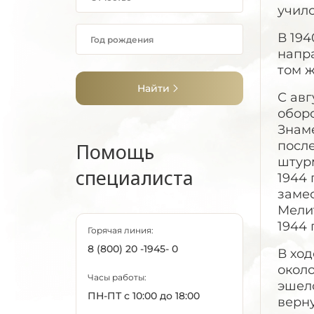
училс
В 194
напра
том ж
Найти
С авг
оборо
Знаме
после
Помощь
штур
специалиста
1944 
заме
Мелит
1944 
Горячая линия:
8 (800) 20 -1945- 0
В ход
окол
Часы работы:
эшело
ПН-ПТ с 10:00 до 18:00
верну