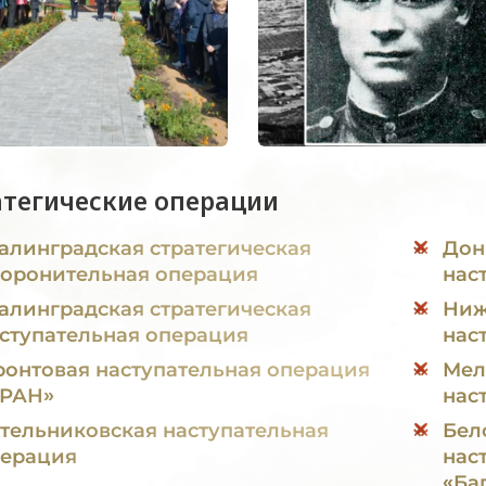
атегические операции
алинградская стратегическая
Дон
оронительная операция
нас
алинградская стратегическая
Ниж
ступательная операция
нас
онтовая наступательная операция
Мел
УРАН»
нас
тельниковская наступательная
Бел
ерация
нас
«Ба