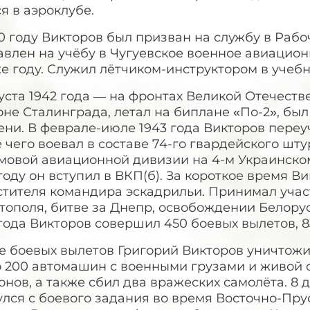
я в аэроклубе.
0 году Викторов был призван на службу в Раб
влен на учёбу в Чугуевское военное авиацион
е году. Служил лётчиком-инструктором в учеб
уста 1942 года — на фронтах Великой Отечест
не Сталинграда, летал на биплане «По-2», бы
ни. В феврале-июле 1943 года Викторов переу
 чего воевал в составе 74-го гвардейского шт
мовой авиационной дивизии на 4-м Украинском
году он вступил в ВКП(б). За короткое время В
стителя командира эскадрильи. Принимал учас
ополя, битве за Днепр, освобождении Белорус
года Викторов совершил 450 боевых вылетов, 83
е боевых вылетов Григорий Викторов уничтожи
о 200 автомашин с военными грузами и живой 
нов, а также сбил два вражеских самолёта. 8 
лся с боевого задания во время Восточно-Прус