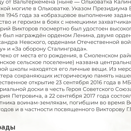
у от Вальтеркемена (ныне — Ольховатка Калин
кой могиле в Ольховатке. Указом Президиума 
ля 1945 года за «образцовое выполнение зада
ство и героизм в боях с немецкими захватчик
рий Викторов посмертно был удостоен высоког
е был награждён орденом Ленина, двумя орде
андра Невского, орденами Отечественной войн
у» и «За оборону Сталинграда».
леко от места его рождения, в Смоленском ра
нское сельское поселение) названа центральная
ной школы находятся его личные вещи. Из мер
ктера сохраняющих историческую память нашег
ественное открытие 23 сентября 2016 года в 
риальной доски в честь Героя Советского Союз
рия Петровича, а 22 сентября 2017 года состо
тника воинам-землякам, погибшим во время Ве
годов и в частности посвященного Викторову Г.
рады