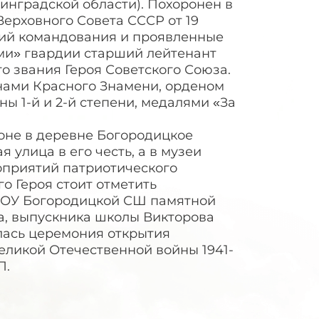
инградской области). Похоронен в
Верховного Совета СССР от 19
ний командования и проявленные
ами» гвардии старший лейтенант
о звания Героя Советского Союза.
нами Красного Знамени, орденом
ы 1-й и 2-й степени, медалями «За
йоне в деревне Богородицкое
 улица в его честь, а в музеи
оприятий патриотического
о Героя стоит отметить
МБОУ Богородицкой СШ памятной
а, выпускника школы Викторова
ялась церемония открытия
ликой Отечественной войны 1941-
П.