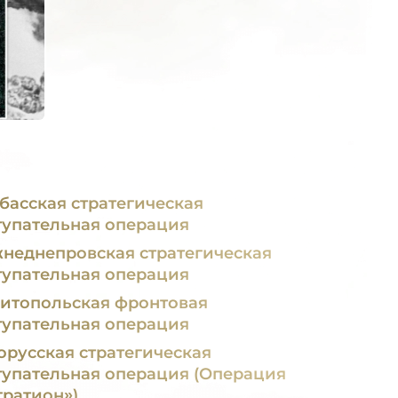
басская стратегическая
тупательная операция
неднепровская стратегическая
тупательная операция
итопольская фронтовая
тупательная операция
орусская стратегическая
тупательная операция (Операция
гратион»)