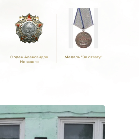
Орден Александра
Медаль "За отвагу"
Медаль "З
Невского
Сталин