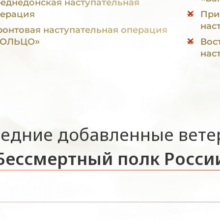
еднедонская наступательная
ерация
При
нас
онтовая наступательная операция
КОЛЬЦО»
Вос
нас
едние добавленные вет
Бессмертный полк Росси