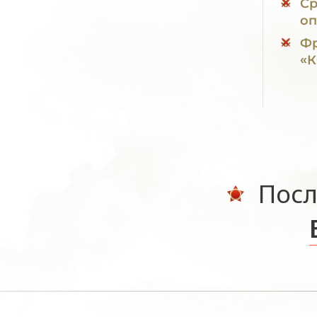
Ср
оп
Фр
«
Посл