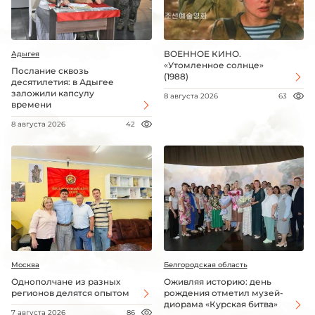
ВОЕННОЕ КИНО.
Адыгея
«Утомленное солнце»
Послание сквозь
(1988)
десятилетия: в Адыгее
заложили капсулу
8 августа 2026
63
времени
8 августа 2026
42
Москва
Белгородская область
Однополчане из разных
Оживляя историю: день
регионов делятся опытом
рождения отметил музей-
диорама «Курская битва»
7 августа 2026
86