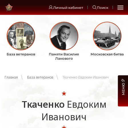
Личный кабинет
Поиск
База ветеранов
Памяти Василия
Московская битва
Ланового
Главная
База ветеранов
Ткаченко Евдоким Иванович
МЕНЮ
Ткаченко
Евдоким
Иванович