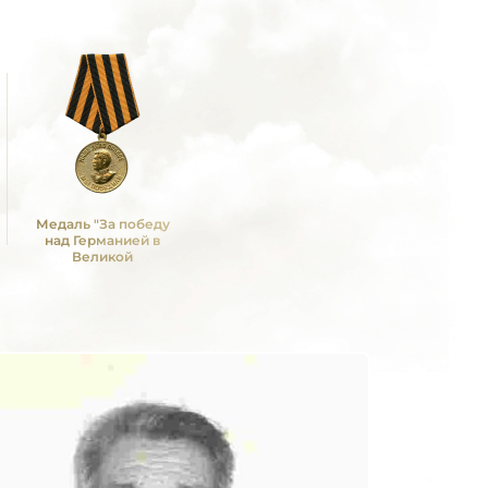
Медаль "За победу
над Германией в
Великой
Отечественной войне
1941 -1945 гг."