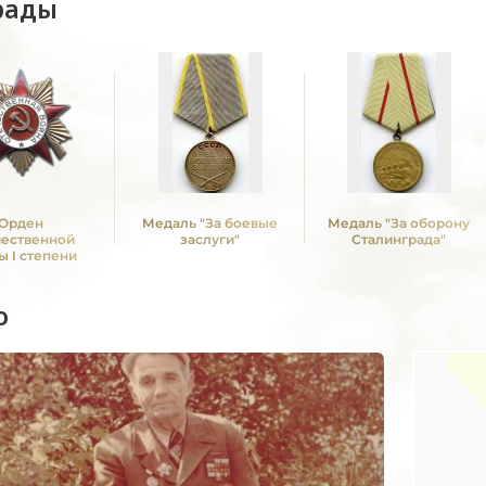
рады
Орден
Медаль "За боевые
Медаль "За оборону
чественной
заслуги"
Сталинграда"
ы I степени
о