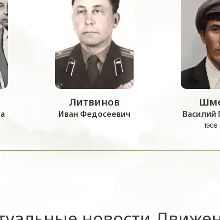
Литвинов
Шме
а
Иван Федосеевич
Василий 
1908 
туальные новости Движе