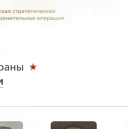
ская стратегическая
ронительная операция
ераны
и