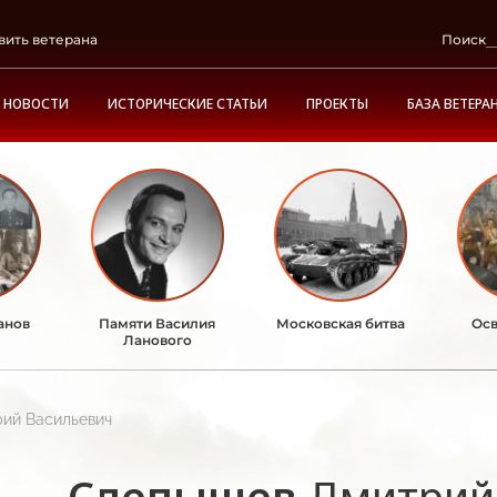
вить ветерана
Поиск
НОВОСТИ
ИСТОРИЧЕСКИЕ СТАТЬИ
ПРОЕКТЫ
БАЗА ВЕТЕРА
анов
Памяти Василия
Московская битва
Осв
Ланового
ий Васильевич
Слепышев
Дмитрий