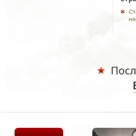
Ст
на
Посл