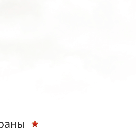
ераны