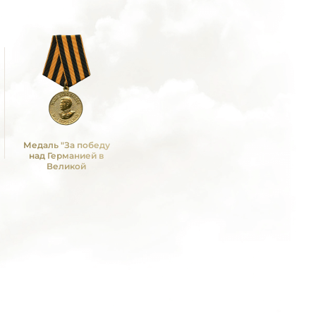
Медаль "За победу
над Германией в
Великой
Отечественной войне
1941 -1945 гг."