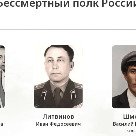
Бессмертный полк Росси
Литвинов
Шме
а
Иван Федосеевич
Василий 
1908 