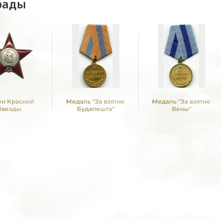
рады
н Красной
Медаль "За взятие
Медаль "За взятие
Звезды
Будапешта"
Вены"