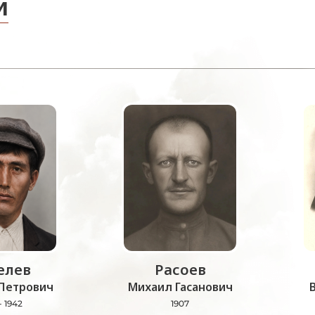
и
лев
Расоев
Петрович
Михаил Гасанович
- 1942
1907