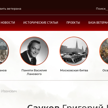
вить ветерана
Поиск
НОВОСТИ
ИСТОРИЧЕСКИЕ СТАТЬИ
ПРОЕКТЫ
БАЗА ВЕТЕРА
анов
Памяти Василия
Московская битва
Осв
Ланового
й Иванович
Сауков
Григорий