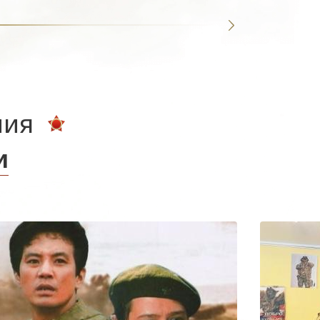
ния
и