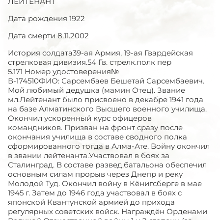
ЛЕЙТЕНАНТ
Дата рождения 1922
Дата смерти 8.11.2002
История солдата39-ая Армия, 19-ая Гвардейская
стрелковая дивизия.54 Гв. стрелк.полк пер
5.171 Номер удостоверения№
В-174510ФИО: Сарсембаев Бешетай Сарсембаевич.
Мой любимый дедушка (мамин Отец). Звание
мл.Лейтенант было присвоено в декабре 1941 года
на базе Алматинского Высшего военного училища.
Окончил ускоренный курс офицеров
командников. Призван на фронт сразу после
окончания училища в составе сводного полка
сформированного тогда в Алма-Ате. Войну окончил
в звании лейтенанта.Участвовал в боях за
Сталинград. В составе развед.батальона обеспечил
основным силам прорыв через Днепр и реку
Молодой Туд. Окончил войну в Кёнигсберге в мае
1945 г. Затем до 1946 года участвовал в боях с
японской Квантунской армией до прихода
регулярных советских войск. Награждён Орденами