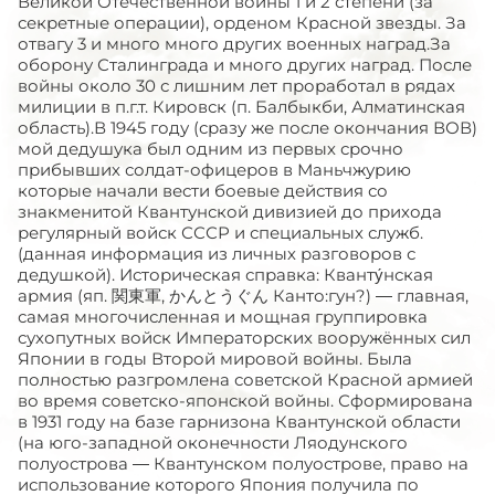
Великой Отечественной войны 1 и 2 степени (за
секретные операции), орденом Красной звезды. За
отвагу 3 и много много других военных наград.За
оборону Сталинграда и много других наград. После
войны около 30 с лишним лет проработал в рядах
милиции в п.г.т. Кировск (п. Балбыкби, Алматинская
область).В 1945 году (сразу же после окончания ВОВ)
мой дедушука был одним из первых срочно
прибывших солдат-офицеров в Маньчжурию
которые начали вести боевые действия со
знакменитой Квантунской дивизией до прихода
регулярный войск СССР и специальных служб.
(данная информация из личных разговоров с
дедушкой). Историческая справка: Кванту́нская
армия (яп. 関東軍, かんとうぐん Канто:гун?) — главная,
самая многочисленная и мощная группировка
сухопутных войск Императорских вооружённых сил
Японии в годы Второй мировой войны. Была
полностью разгромлена советской Красной армией
во время советско-японской войны. Сформирована
в 1931 году на базе гарнизона Квантунской области
(на юго-западной оконечности Ляодунского
полуострова — Квантунском полуострове, право на
использование которого Япония получила по