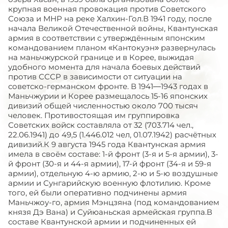
крупная военная провокация против Советского
Союза и МНР на реке Халхин-Гол.В 1941 году, после
начала Великой Отечественной войны, Квантунская
армия в соответствии с утверждённым японским
командованием планом «Кантокуэн» развернулась
на маньчжурской границе и в Корее, выжидая
удобного момента для начала боевых действий
против СССР в зависимости от ситуации на
советско-германском фронте. В 1941—1943 годах в
Маньчжурии и Корее размещалось 15-16 японских
дивизий общей численностью около 700 тысяч
человек. Противостоящая им группировка
Советских войск составляла от 32 (703.714 чел.,
22.06.1941) до 49,5 (1.446.012 чел, 01.07.1942) расчётных
дивизий.К 9 августа 1945 года Квантунская армия
имела в своём составе: 1-й фронт (3-я и 5-я армии), 3-
й фронт (30-я и 44-я армии), 17-й фронт (34-я и 59-я
армии), отдельную 4-ю армию, 2-ю и 5-ю воздушные
армии и Сунгарийскую военную флотилию. Кроме
того, ей были оперативно подчинены армия
Маньчжоу-го, армия Мэнцзяна (под командованием
князя Дэ Вана) и Суйюаньская армейская группа.В
составе Квантунской армии и подчиненных ей