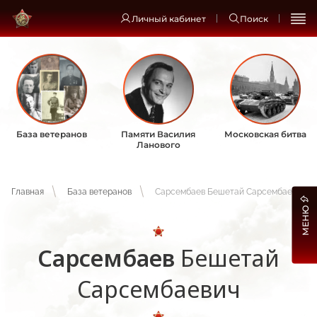
Личный кабинет
Поиск
База ветеранов
Памяти Василия
Московская битва
Ланового
Главная
База ветеранов
Сарсембаев Бешетай Сарсембаевич
МЕНЮ
Сарсембаев
Бешетай
Сарсембаевич