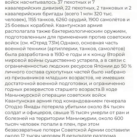
войск насчитывалось 37 пехотных и 7
кавалерийских дивизий, 22 пехотных, 2 танковых и 2
кавалерийских бригады (всего 1 млн 320 тыс.
человек), 1155 танков, 6260 орудий, 1900 самолётов и
25 боевых кораблей. Квантунская армия
располагала также бактериологическим оружием,
подготовленным для применения против советских
войск (см. «Отряд 731»).Однако, основная часть
военной техники (артиллерии, танков, самолётов)
была разработана в 1930-е годы и к концу Второй
мировой войны существенно устарела, а в связи с
ограниченностью людских ресурсов Японии до 50 %
личного состава сухопутных частей было набрано
из призывников младших возрастов, не имевших
достаточной военной подготовки, и ограниченно
годных резервистов старшего возраста.В ходе
Маньчжурской операции советских войск
Квантунская армия под командованием генерала
Отодзо Ямады потеряла убитыми около 84 тысяч
солдат и офицеров, свыше 15 тысяч умерли от ран и
болезней на территории Маньчжурии, около 600
тысяч человек попали в плен, при этом
безвозвратные потери Советской Армии составили
около 12 тысяч человек.В результате разгрома