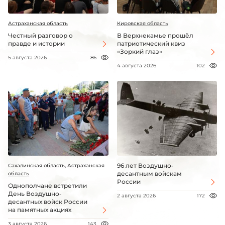
Астраханская область
Кировская область
Честный разговор о
В Верхнекамье прошёл
правде и истории
патриотический квиз
«Зоркий глаз»
5 августа 2026
86
4 августа 2026
102
96 лет Воздушно-
Сахалинская область, Астраханская
десантным войскам
область
России
Однополчане встретили
День Воздушно-
2 августа 2026
172
десантных войск России
на памятных акциях
3 августа 2026
143