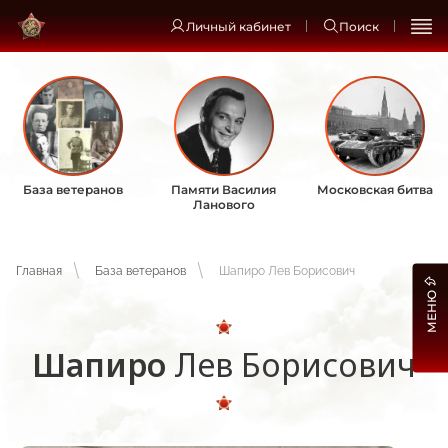
Личный кабинет
Поиск
База ветеранов
Памяти Василия
Московская битва
Ланового
Главная
База ветеранов
Шапиро Лев Борисович
МЕНЮ
Шапиро
Лев Борисович