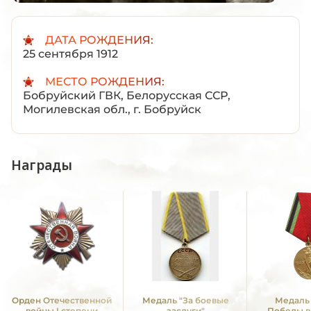
ДАТА РОЖДЕНИЯ:
25 сентября 1912
МЕСТО РОЖДЕНИЯ:
Бобруйский ГВК, Белорусская ССР,
Могилевская обл., г. Бобруйск
Награды
Орден Отечественной
Медаль "За боевые
Медаль 
войны I степени
заслуги"
Победы в