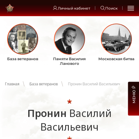
Личный кабинет
Поиск
База ветеранов
Памяти Василия
Московская битва
Ланового
Главная
База ветеранов
Пронин Василий Васильевич
МЕНЮ
Пронин
Василий
Васильевич