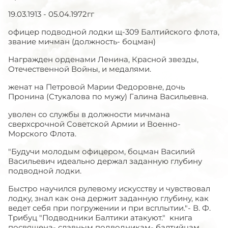
19.03.1913 - 05.04.1972гг
офицер подводной лодки щ-309 Балтийского флота,
звание мичман (должность- боцман)
Награжден орденами Ленина, Красной звезды,
Отечественной Войны, и медалями.
женат на Петровой Марии Федоровне, дочь
Пронина (Стукалова по мужу) Галина Васильевна.
уволен со службы в должности мичмана
сверхсрочной Советской Армии и Военно-
Морского Флота.
"Будучи молодым офицером, боцман Василий
Васильевич идеально держал заданную глубину
подводной лодки.
Быстро научился рулевому искусству и чувствовал
лодку, знал как она держит заданную глубину, как
ведет себя при погружении и при всплытии."- В. Ф.
Трибуц "Подводники Балтики атакуют." книга
посвящена- славным подводникам- балтийцам,