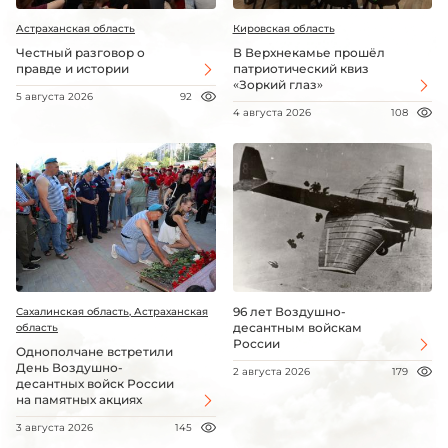
Астраханская область
Кировская область
Честный разговор о
В Верхнекамье прошёл
правде и истории
патриотический квиз
«Зоркий глаз»
5 августа 2026
92
4 августа 2026
108
96 лет Воздушно-
Сахалинская область, Астраханская
десантным войскам
область
России
Однополчане встретили
День Воздушно-
2 августа 2026
179
десантных войск России
на памятных акциях
3 августа 2026
145