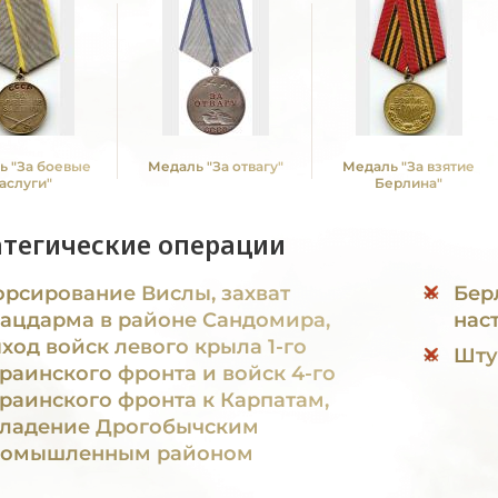
ь "За боевые
Медаль "За отвагу"
Медаль "За взятие
аслуги"
Берлина"
атегические операции
рсирование Вислы, захват
Бер
ацдарма в районе Сандомира,
нас
ход войск левого крыла 1-го
Шту
раинского фронта и войск 4-го
раинского фронта к Карпатам,
ладение Дрогобычским
ромышленным районом