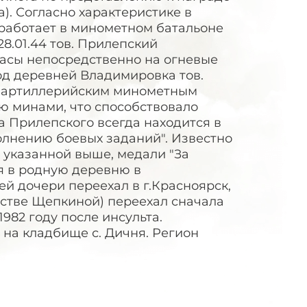
а). Согласно характеристике в
работает в минометном батальоне
28.01.44 тов. Прилепский
асы непосредственно на огневые
под деревней Владимировка тов.
 артиллерийским минометным
ю минами, что способствовало
 Прилепского всегда находится в
олнению боевых заданий". Известно
е указанной выше, медали "За
ся в родную деревню в
ей дочери переехал в г.Красноярск,
естве Щепкиной) переехал сначала
1982 году после инсульта.
 на кладбище с. Дичня. Регион