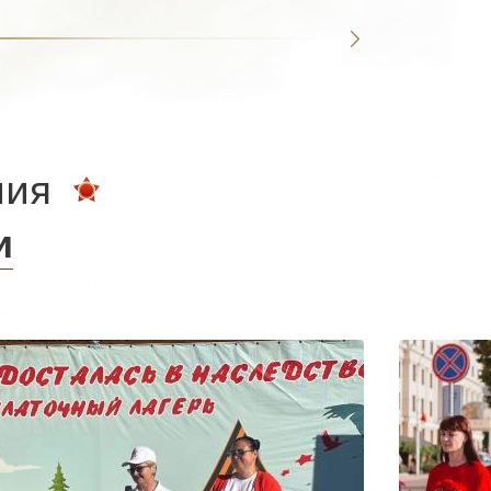
ния
и