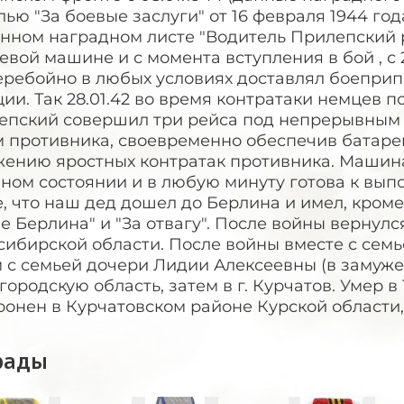
ью "За боевые заслуги" от 16 февраля 1944 год
анном наградном листе "Водитель Прилепский 
евой машине и с момента вступления в бой , с 
еребойно в любых условиях доставлял боеприп
ии. Так 28.01.42 во время контратаки немцев 
епский совершил три рейса под непрерывным
м противника, своевременно обеспечив батаре
жению яростных контратак противника. Машина
ном состоянии и в любую минуту готова к вып
, что наш дед дошел до Берлина и имел, кром
е Берлина" и "За отвагу". После войны вернул
ибирской области. После войны вместе с семь
м с семьей дочери Лидии Алексеевны (в замуж
городскую область, затем в г. Курчатов. Умер в 
онен в Курчатовском районе Курской области,
рады