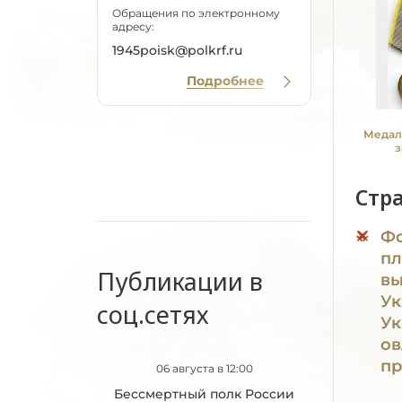
Обращения по электронному
адресу:
1945poisk@polkrf.ru
Подробнее
Медал
з
Стр
Фо
пл
Публикации в
вы
Ук
соц.сетях
Ук
ов
п
06 августа в 12:00
Бессмертный полк России