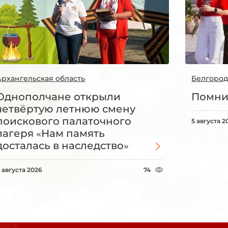
Архангельская область
Белгород
Однополчане открыли
Помни
четвёртую летнюю смену
поискового палаточного
5 августа 2
лагеря «Нам память
досталась в наследство»
 августа 2026
74