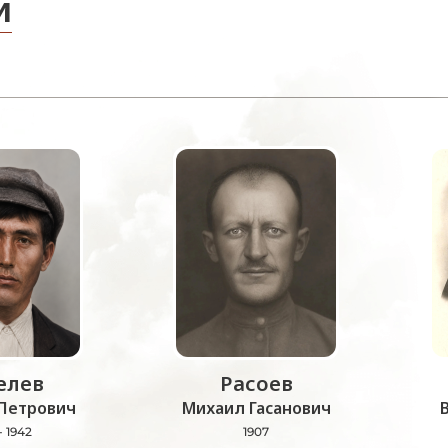
и
лев
Расоев
Петрович
Михаил Гасанович
- 1942
1907