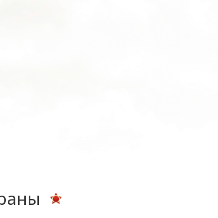
ераны