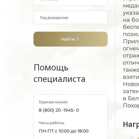
медал
указ
на бо
бесп
позиц
Найти
Прил
огне
отра
отлич
Помощь
также
специалиста
взяти
Новос
зате
в Бел
Горячая линия:
Похор
8 (800) 20 -1945- 0
Наг
Часы работы:
ПН-ПТ с 10:00 до 18:00