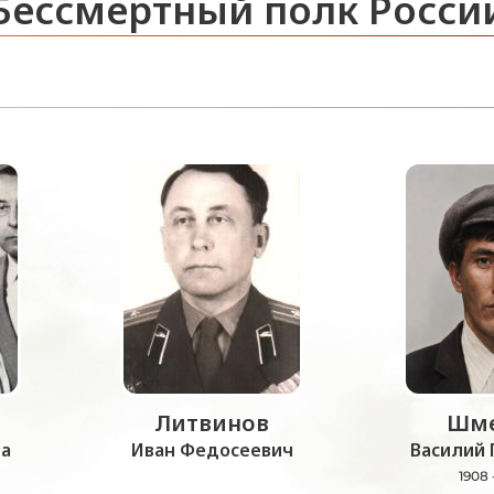
Бессмертный полк Росси
Литвинов
Шме
а
Иван Федосеевич
Василий 
1908 