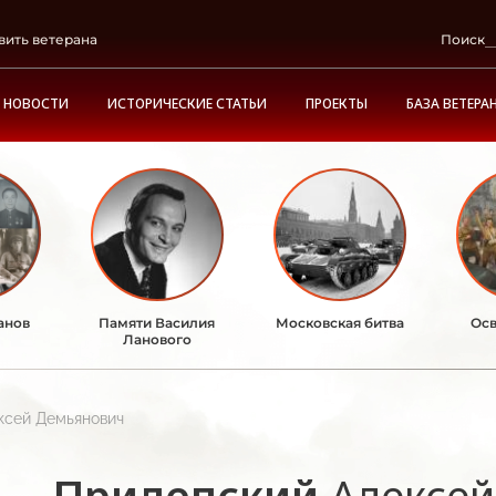
вить ветерана
Поиск
НОВОСТИ
ИСТОРИЧЕСКИЕ СТАТЬИ
ПРОЕКТЫ
БАЗА ВЕТЕРА
анов
Памяти Василия
Московская битва
Осв
Ланового
ксей Демьянович
Прилепский
Алексе