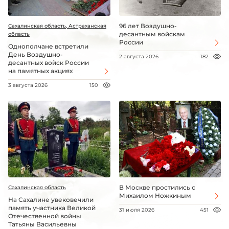
96 лет Воздушно-
Сахалинская область, Астраханская
десантным войскам
область
России
Однополчане встретили
День Воздушно-
2 августа 2026
182
десантных войск России
на памятных акциях
3 августа 2026
150
В Москве простились с
Сахалинская область
Михаилом Ножкиным
На Сахалине увековечили
память участника Великой
31 июля 2026
451
Отечественной войны
Татьяны Васильевны