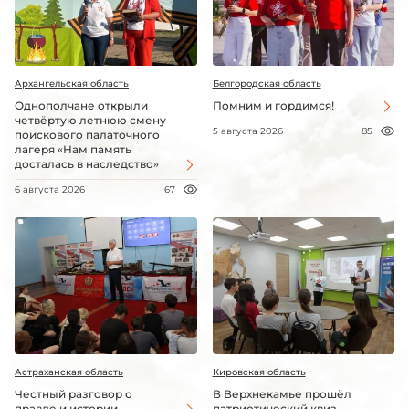
Архангельская область
Белгородская область
Однополчане открыли
Помним и гордимся!
четвёртую летнюю смену
5 августа 2026
85
поискового палаточного
лагеря «Нам память
досталась в наследство»
6 августа 2026
67
Астраханская область
Кировская область
Честный разговор о
В Верхнекамье прошёл
правде и истории
патриотический квиз