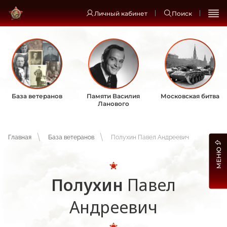
Личный кабинет
Поиск
База ветеранов
Памяти Василия
Московская битва
Ланового
Главная
База ветеранов
Полухин Павел Андреевич
МЕНЮ
Полухин
Павел
Андреевич