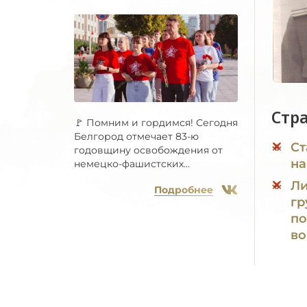
Стр
🚩 Помним и гордимся! Сегодня
Белгород отмечает 83-ю
Ст
годовщину освобождения от
на
немецко-фашистских...
Ли
Подробнее
гр
по
во