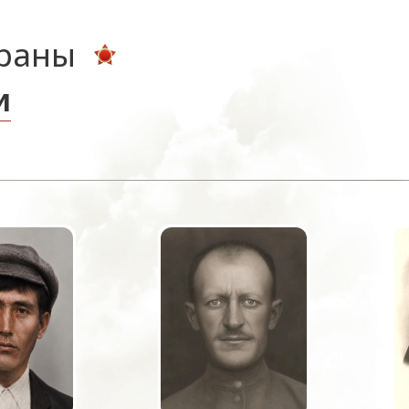
ераны
и