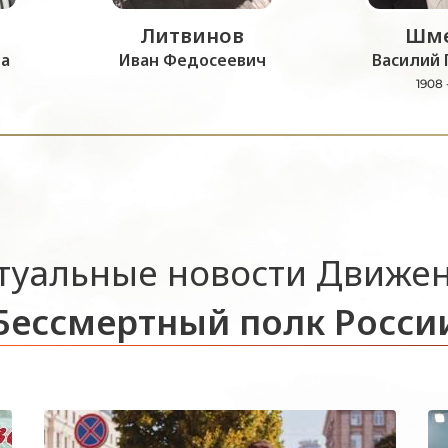
Литвинов
Шме
а
Иван Федосеевич
Василий 
1908 
туальные новости Движе
Бессмертный полк Росси