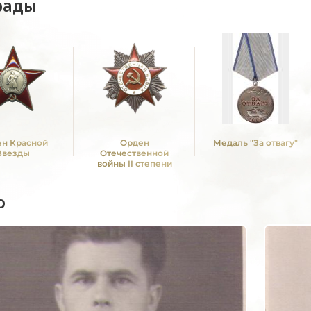
рады
н Красной
Орден
Медаль "За отвагу"
Звезды
Отечественной
войны II степени
о