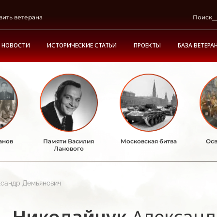
вить ветерана
Поиск
НОВОСТИ
ИСТОРИЧЕСКИЕ СТАТЬИ
ПРОЕКТЫ
БАЗА ВЕТЕРА
анов
Памяти Василия
Московская битва
Осв
Ланового
ксандр Демьянович
Николайчук
Александ