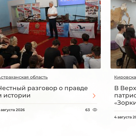
Астраханская область
Кировска
Честный разговор о правде
В Вер
и истории
патри
«Зорки
 августа 2026
63
4 августа 2