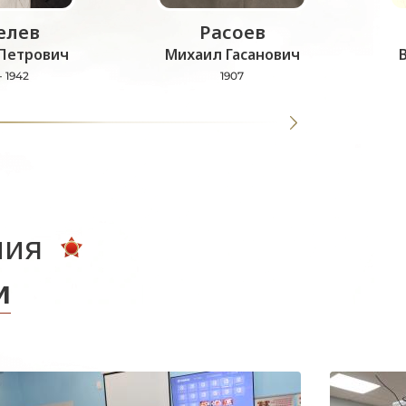
лев
Расоев
Петрович
Михаил Гасанович
- 1942
1907
ния
и